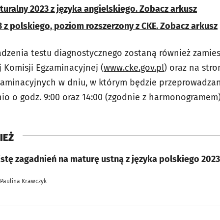
uralny 2023 z języka angielskiego. Zobacz arkusz
 z polskiego, poziom rozszerzony z CKE. Zobacz arkusz
dzenia testu diagnostycznego zostaną również zamies
j Komisji Egzaminacyjnej (
www.cke.gov.pl
) oraz na str
zaminacyjnych w dniu, w którym będzie przeprowadzan
o o godz. 9:00 oraz 14:00 (zgodnie z harmonogramem)
IEŻ
istę zagadnień na maturę ustną z języka polskiego 202
 Paulina Krawczyk