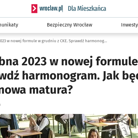
Serwis informacyjny wroclaw.pl podserwis: Dla
unikaty
Bezpieczny Wrocław
Inwesty
Matura próbna 2023 w nowej formule w grudniu z CKE. Sprawdź harmonogram. Jak będzie wyglądała nowa matura?
bna 2023 w nowej formule
awdź harmonogram. Jak bę
 nowa matura?
a