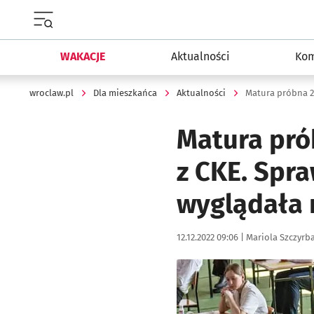
Menu główne portalu wroclaw.pl
WAKACJE
Aktualności
Kom
wroclaw.pl
Dla mieszkańca
Aktualności
Matura pró
z CKE. Spr
wyglądała
Data publikacji:
Autor:
12.12.2022 09:06 |
Mariola Szczyrb
Kliknij, aby powiększyć