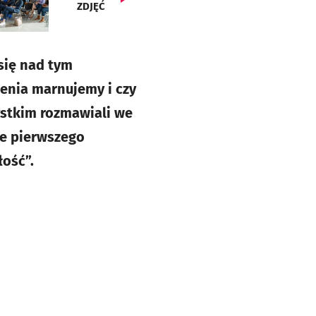
ZDJĘĆ
się nad tym
enia marnujemy i czy
ystkim rozmawiali we
ie pierwszego
ość”.