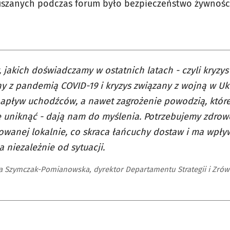
szanych podczas forum było bezpieczeństwo żywnośc
, jakich doświadczamy w ostatnich latach - czyli kryzys
y z pandemią COVID-19 i kryzys związany z wojną w Ukr
apływ uchodźców, a nawet zagrożenie powodzią, której
 uniknąć - dają nam do myślenia. Potrzebujemy zdrow
wanej lokalnie, co skraca łańcuchy dostaw i ma wpł
a niezależnie od sytuacji.
a Szymczak-Pomianowska, dyrektor Departamentu Strategii i Zr