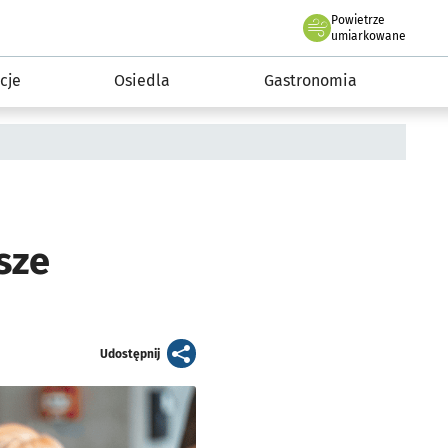
Powietrze
we Wrocławiu
 mieszkańca
umiarkowane
cje
Osiedla
Gastronomia
sze
artykuł
Udostępnij