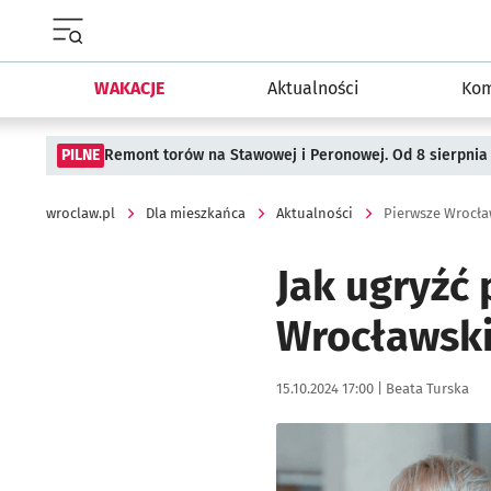
Menu główne portalu wroclaw.pl
WAKACJE
Aktualności
Kom
PILNE
Remont torów na Stawowej i Peronowej. Od 8 sierpnia
wroclaw.pl
Dla mieszkańca
Aktualności
Pierwsze Wrocł
Jak ugryźć 
Wrocławsk
Data publikacji:
Autor:
15.10.2024 17:00 |
Beata Turska
Kliknij, aby zobaczyć galer