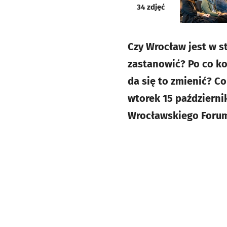
galeria
34
zdjęć
Czy Wrocław jest w s
zastanowić? Po co ko
da się to zmienić? C
wtorek 15 październi
Wrocławskiego Forum