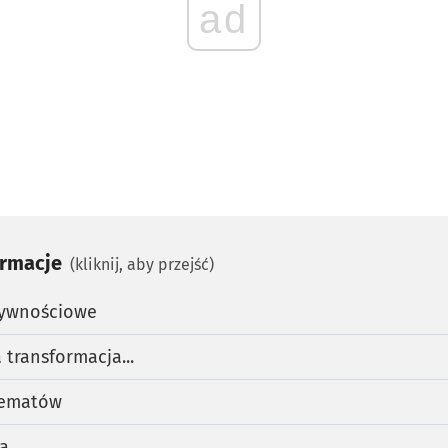
ad
ormacje
(kliknij, aby przejść)
żywnościowe
 transformacja...
 tematów
a