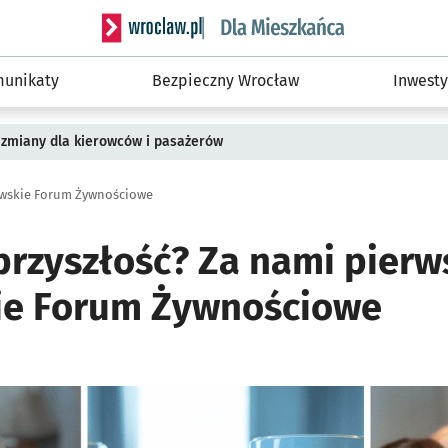
Serwis informacyjny wroclaw.pl podserwis: Dla
unikaty
Bezpieczny Wrocław
Inwesty
 zmiany dla kierowców i pasażerów
awskie Forum Żywnościowe
przyszłość? Za nami pierw
ie Forum Żywnościowe
ię