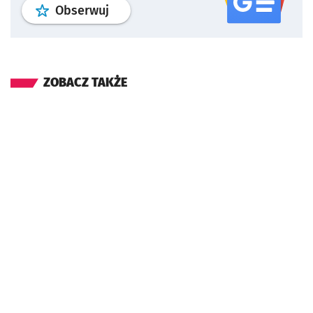
profil
google news
serwisu wroclaw
Obserwuj
ZOBACZ TAKŻE