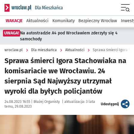
Serwis informacyjny wroclaw.pl podserwis: Dla mieszkańca
Menu
WAKACJE
Aktualności
Komunikaty
Bezpieczny Wrocław
Inwest
UWAGA!
Na autostradzie A4 pod Wrocławiem zderzyły się 4
samochody
wroclaw.pl
Dla mieszkańca
Aktualności
Sprawa śmierci Igora Stachowiaka na
komisariacie we Wrocławiu. 24
sierpnia Sąd Najwyższy utrzymał
wyroki dla byłych policjantów
Data publikacji:
Autor:
24.08.2023 16:55 |
Błażej Organisty
|
aktualizacja:
3 lata
artykuł
Udostępnij
temu, 29.08.2023
Kliknij, aby powiększyć