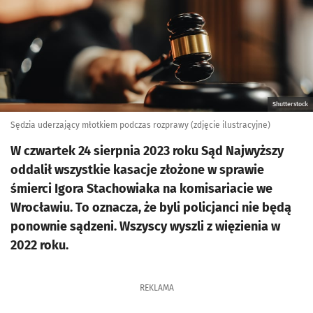
Shutterstock
Sędzia uderzający młotkiem podczas rozprawy (zdjęcie ilustracyjne)
W czwartek 24 sierpnia 2023 roku Sąd Najwyższy
oddalił wszystkie kasacje złożone w sprawie
śmierci Igora Stachowiaka na komisariacie we
Wrocławiu. To oznacza, że byli policjanci nie będą
ponownie sądzeni. Wszyscy wyszli z więzienia w
2022 roku.
REKLAMA