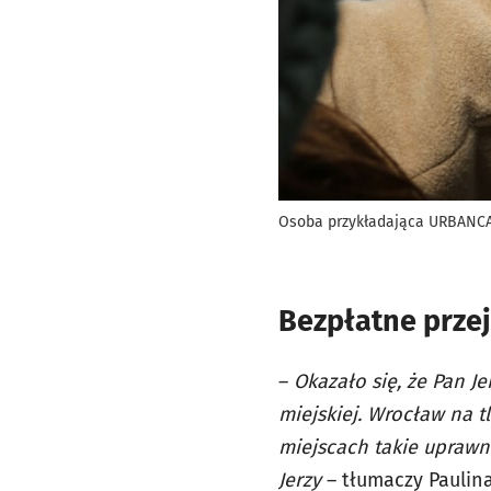
Osoba przykładająca URBANCA
Bezpłatne przej
–
Okazało się, że Pan J
miejskiej. Wrocław na t
miejscach takie uprawni
Jerzy
– tłumaczy Paulin