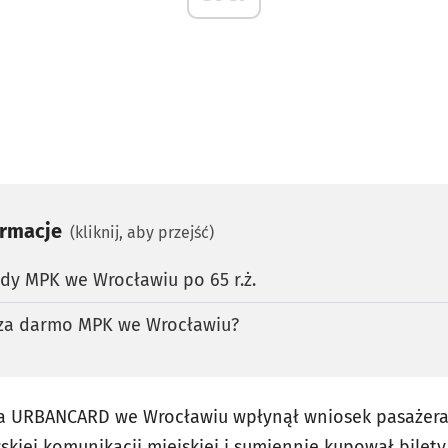
ormacje
(kliknij, aby przejść)
dy MPK we Wrocławiu po 65 r.ż.
 za darmo MPK we Wrocławiu?
ta URBANCARD we Wrocławiu wpłynął wniosek pasażera,
kiej komunikacji miejskiej i sumiennie kupował bilety