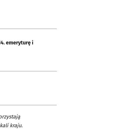
14. emeryturę i
orzystają
ali kraju.