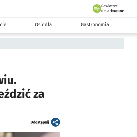
Powietrze
we Wrocławiu
 mieszkańca
umiarkowane
cje
Osiedla
Gastronomia
iu.
eździć za
artykuł
Udostępnij