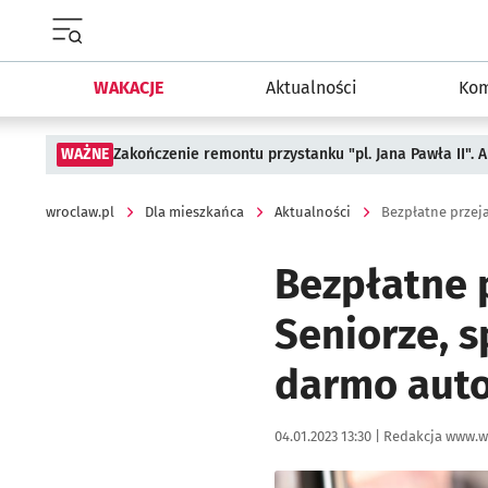
Menu główne portalu wroclaw.pl
WAKACJE
Aktualności
Kom
WAŻNE
Zakończenie remontu przystanku "pl. Jana Pawła II".
wroclaw.pl
Dla mieszkańca
Aktualności
Bezpłatne 
Seniorze, s
darmo aut
Data publikacji:
Autor:
04.01.2023 13:30 |
Redakcja www.w
Kliknij, aby powiększyć