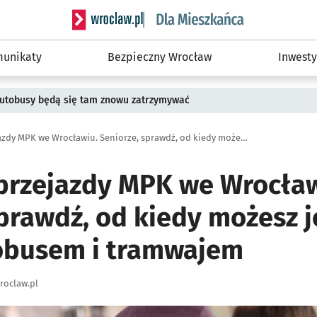
Serwis informacyjny wroclaw.pl podserwis: Dla
unikaty
Bezpieczny Wrocław
Inwesty
 Autobusy będą się tam znowu zatrzymywać
Bezpłatne przejazdy MPK we Wrocławiu. Seniorze, sprawdź, od kiedy możesz jeździć za darmo autobusem i tramwajem
przejazdy MPK we Wrocław
prawdź, od kiedy możesz j
obusem i tramwajem
roclaw.pl