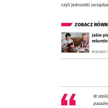
czyli jednostki zarząd
ZOBACZ RÓWN
otworzy się w nowej karcie
Jakie pi
rekordo
03.01.2023
|
W stoli
pasażer