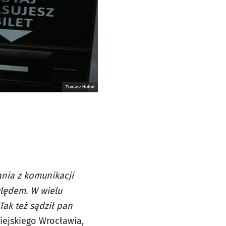
Tomasz Hołod
ania z komunikacji
ględem. W wielu
Tak też sądził pan
iejskiego Wrocławia,