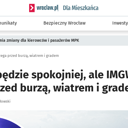
Serwis informacyjny wroclaw.pl podserwis: Dla
unikaty
Bezpieczny Wrocław
Inwesty
pnia zmiany dla kierowców i pasażerów MPK
ega przed burzą, wiatrem i gradem
będzie spokojniej, ale IM
rzed burzą, wiatrem i gra
łowski