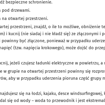
jdź bezpieczne schronienie.
a pod drzewami.
 na otwartej przestrzeni.
artej przestrzeni, znajdź, o ile to możliwe, obniżenie te
 i kucnij (nie siadaj i nie kładź się) ze złączonymi i
i powinny być złączone, ponieważ w przypadku uderze
napięć (tzw. napięcia krokowego), może dojść do prz
nij, jeżeli czujesz ładunki elektryczne w powietrzu, a 
 w grupie na otwartej przestrzeni powinny się rozpro
trów, aby w przypadku uderzenia pioruna część grupy 
znajdujesz się na łodzi, kajaku, desce windsurfingowej, k
ddal się od wody – woda to przewodnik i jest ekstrema