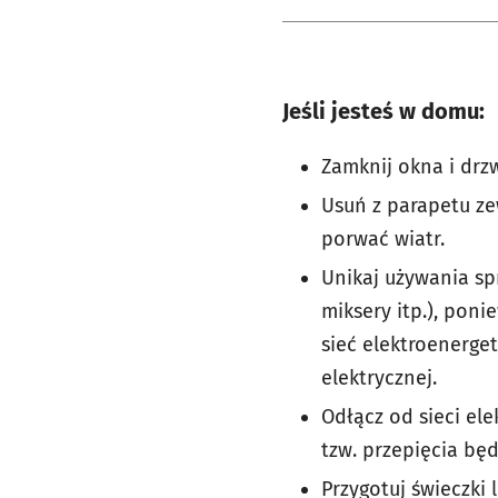
Jeśli jesteś w domu:
Zamknij okna i drzw
Usuń z parapetu z
porwać wiatr.
Unikaj używania spr
miksery itp.), pon
sieć elektroenerge
elektrycznej.
Odłącz od sieci el
tzw. przepięcia bę
Przygotuj świeczki