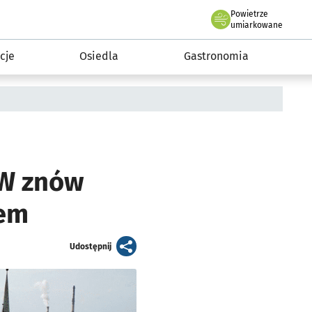
Powietrze
we Wrocławiu
 mieszkańca
umiarkowane
cje
Osiedla
Gastronomia
GW znów
dem
artykuł
Udostępnij