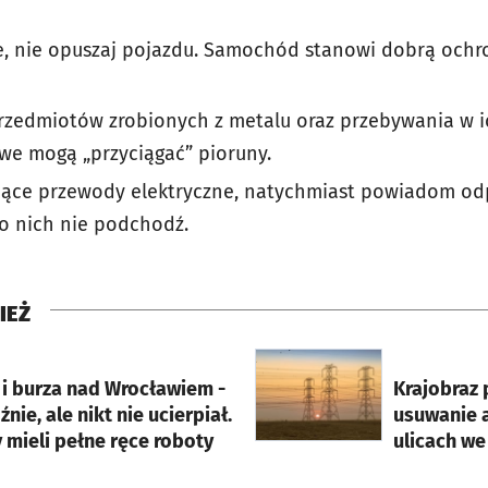
cie, nie opuszaj pojazdu. Samochód stanowi dobrą och
rzedmiotów zrobionych z metalu oraz przebywania w i
we mogą „przyciągać” pioruny.
sające przewody elektryczne, natychmiast powiadom od
 nich nie podchodź.
IEŻ
rcie
otworzy się w nowej karci
 i burza nad Wrocławiem -
Krajobraz p
źnie, ale nikt nie ucierpiał.
usuwanie a
 mieli pełne ręce roboty
ulicach we