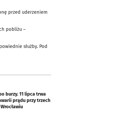
ronę przed uderzeniem
ch pobliżu –
powiednie służby. Pod
e
o burzy. 11 lipca trwa
warii prądu przy trzech
 Wrocławiu