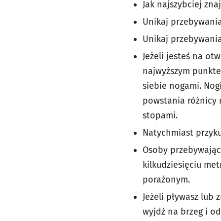
Jak najszybciej zna
Unikaj przebywani
Unikaj przebywania
Jeżeli jesteś na otw
najwyższym punktem)
siebie nogami. Nog
powstania różnicy 
stopami.
Natychmiast przykuc
Osoby przebywające
kilkudziesięciu me
porażonym.
Jeżeli pływasz lub 
wyjdź na brzeg i o