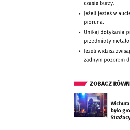
czasie burzy.
Jeżeli jesteś w au
pioruna.
Unikaj dotykania p
przedmioty metalo
Jeżeli widzisz zwi
żadnym pozorem do
ZOBACZ RÓWN
otworzy się w nowej ka
Wichura
było gro
Strażacy