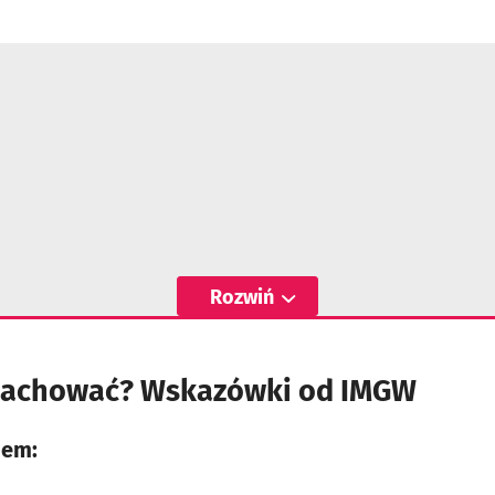
Rozwiń
ę zachować? Wskazówki od IMGW
mem: