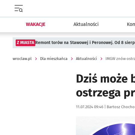
Menu główne portalu wroclaw.pl
WAKACJE
Aktualności
Kom
Z MIASTA
Remont torów na Stawowej i Peronowej. Od 8 sier
wroclaw.pl
Dla mieszkańca
Aktualności
IMGW znów ostrz
Dziś może 
ostrzega p
Data publikacji:
Autor:
11.07.2024 09:46 |
Bartosz Chocho
Kliknij, aby powiększyć