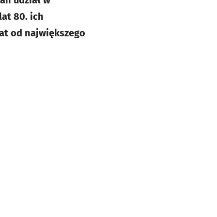
pan udział w
at 80. ich
lat od największego