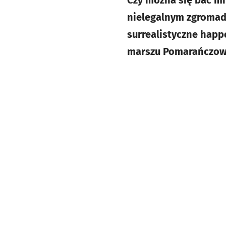
Czy można się bać mil
nielegalnym zgromadz
surrealistyczne happ
marszu Pomarańczowe