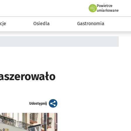
Powietrze
we Wrocławiu
 mieszkańca
umiarkowane
cje
Osiedla
Gastronomia
maszerowało
artykuł
Udostępnij