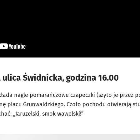
, ulica Świdnicka, godzina 16.00
kłada nagle pomarańczowe czapeczki (szyto je przez p
ronę placu Grunwaldzkiego. Czoło pochodu otwierają st
ać: „Jaruzelski, smok wawelski!”