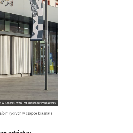
i w Gdańsku. W tle: fot. Oleksandr Poliakovsky
jor" Fydrych w czapce krasnala i