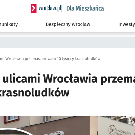
Serwis informacyjny wroclaw.pl podserwis: Dla
unikaty
Bezpieczny Wrocław
Inwesty
cami Wrocławia przemaszerowało 10 tysięcy krasnoludków
u ulicami Wrocławia prze
 krasnoludków
o