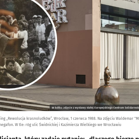
W kółku: zdjęcie z wystawy stałej Europejskiego Centrum Solidarnośc
ing „Rewolucja krasnoludków”, Wrocław, 1 czerwca 1988. Na zdjęciu Waldemar "Ma
gafon. W tle: róg ulic Świdnickiej i Kazimierza Wielkiego we Wrocławiu