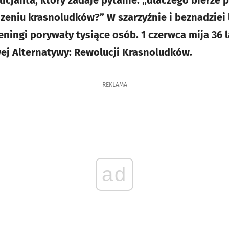
icjanta, który zadaje pytanie: „dlaczego bierze 
eniu krasnoludków?” W szarzyźnie i beznadziei l
eningi porywały tysiące osób. 1 czerwca mija 36 
j Alternatywy: Rewolucji Krasnoludków.
REKLAMA
ad