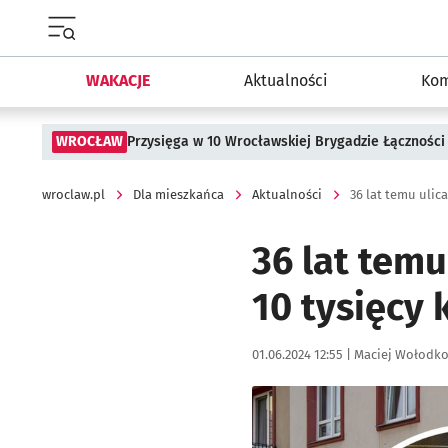
Menu główne portalu wroclaw.pl
WAKACJE
Aktualności
Kom
WROCŁAW
Przysięga w 10 Wrocławskiej Brygadzie Łączności
wroclaw.pl
Dla mieszkańca
Aktualności
36 lat temu uli
36 lat tem
10 tysięcy
Data publikacji:
Autor:
01.06.2024 12:55 |
Maciej Wołodk
Kliknij, aby powiększyć