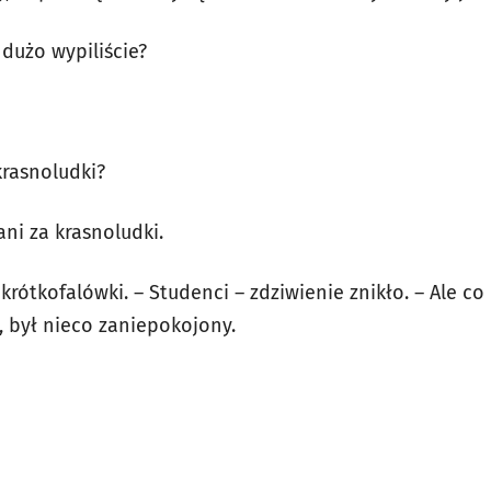
j dużo wypiliście?
krasnoludki?
ani za krasnoludki.
z krótkofalówki. – Studenci – zdziwienie znikło. – Ale co
, był nieco zaniepokojony.