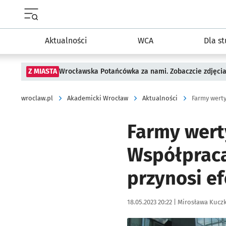
Menu główne portalu wroclaw.pl
Aktualności
WCA
Dla s
Z MIASTA
Wrocławska Potańcówka za nami. Zobaczcie zdjęci
wroclaw.pl
Akademicki Wrocław
Aktualności
Farmy werty
Współpraca
przynosi ef
Data publikacji:
Autor:
18.05.2023 20:22 |
Mirosława Kucz
Kliknij, aby powiększyć