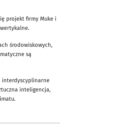
ę projekt firmy Muke i
 wertykalne.
kach środowiskowych,
imatyczne są
 interdyscyplinarne
tuczna inteligencja,
limatu.