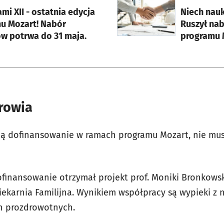
rcie
otworzy się w nowej karci
mi XII - ostatnia edycja
Niech nauk
u Mozart! Nabór
Ruszył na
w potrwa do 31 maja.
programu 
drowia
ją dofinansowanie w ramach programu Mozart, nie mus
dofinansowanie otrzymał projekt prof. Moniki Bronkowsk
iekarnia Familijna. Wynikiem współpracy są wypieki z 
h prozdrowotnych.