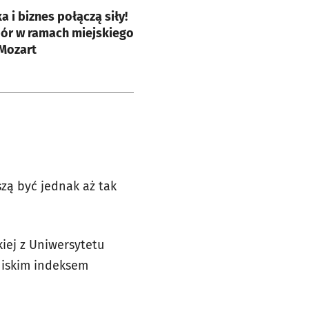
e
a i biznes połączą siły!
bór w ramach miejskiego
Mozart
zą być jednak aż tak
iej z Uniwersytetu
niskim indeksem