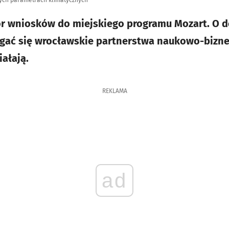
ych parametrach klimatycznych
ór wniosków do miejskiego programu Mozart. O 
gać się wrocławskie partnerstwa naukowo-bizne
ałają.
REKLAMA
ad