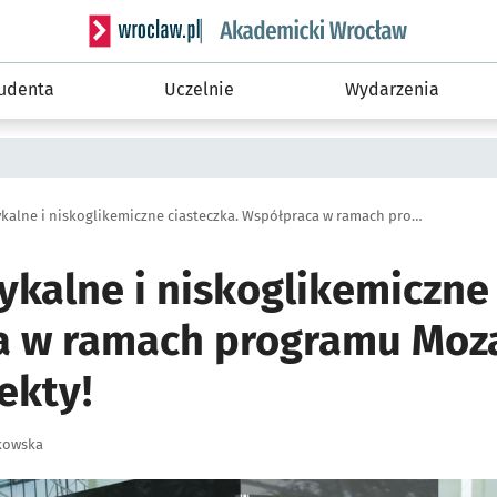
Serwis informacyjny wroclaw.pl podserwis: Akade
tudenta
Uczelnie
Wydarzenia
a
Farmy wertykalne i niskoglikemiczne ciasteczka. Współpraca w ramach programu Mozart przynosi efekty!
kalne i niskoglikemiczne 
 w ramach programu Moz
ekty!
kowska