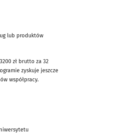
ług lub produktów
200 zł brutto za 32
rogramie zyskuje jeszcze
któw współpracy.
Uniwersytetu