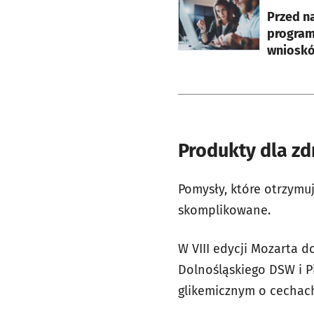
otworzy się w nowej ka
Przed na
program
wnioskó
Produkty dla z
Pomysły, które otrzymu
skomplikowane.
W VIII edycji Mozarta 
Dolnośląskiego DSW i P
glikemicznym o cechac