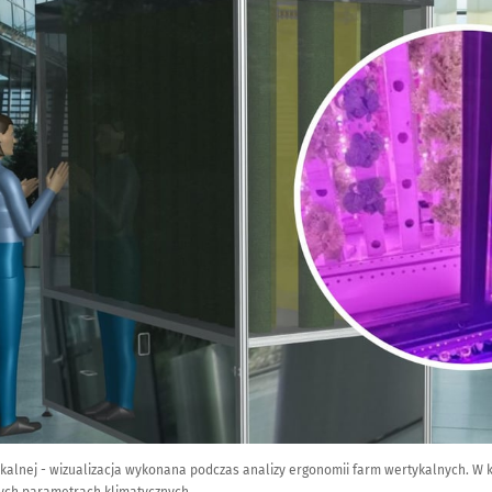
ykalnej - wizualizacja wykonana podczas analizy ergonomii farm wertykalnych. W k