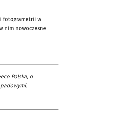
i fotogrametrii w
o w nim nowoczesne
eco Polska, o
opadowymi.