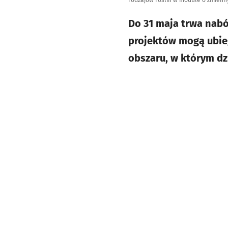
rodzajów roślin w module o zmienn
Do 31 maja trwa nab
projektów mogą ubie
obszaru, w którym dzi