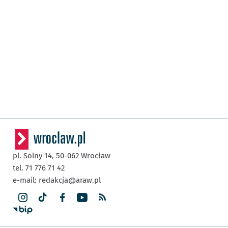
pl. Solny 14,
50-062
Wrocław
tel. 71 776 71 42
e-mail:
redakcja@araw.pl