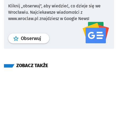
Kliknij „obserwuj”, aby wiedzieć, co dzieje się we
Wrocławiu.
Najciekawsze wiadomości z
www.wroclaw.pl znajdziesz w Google News!
profil
google news
serwisu wroclaw
Obserwuj
ZOBACZ TAKŻE