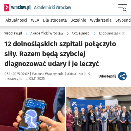
Serwis informacyjny wroclaw.pl podserwis: Akademicki Wro
Men
Aktualności
WCA
Dla studenta
Uczelnie
Wydarzenia
Stypend
wroclaw.pl
Akademicki Wrocław
Aktualności
12 dolnośląskich szp
12 dolnośląskich szpitali połączyło
siły. Razem będą szybciej
diagnozować udary i je leczyć
Data publikacji:
Autor:
05.11.2025 07:02 |
Bartosz Wawryszuk
|
aktualizacja:
9
artykuł
Udostępnij
miesiecy temu, 05.11.2025
Kliknij, aby powiększyć