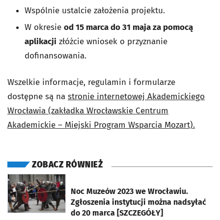
Wspólnie ustalcie założenia projektu.
W okresie
od 15 marca do 31 maja za pomocą
aplikacji
złóżcie wniosek o przyznanie
dofinansowania.
Wszelkie informacje, regulamin i formularze
dostępne są na
stronie internetowej Akademickiego
Wrocławia (zakładka Wrocławskie Centrum
Akademickie – Miejski Program Wsparcia Mozart).
ZOBACZ RÓWNIEŻ
otworzy się w nowej karcie
Noc Muzeów 2023 we Wrocławiu.
Zgłoszenia instytucji można nadsyłać
do 20 marca [SZCZEGÓŁY]