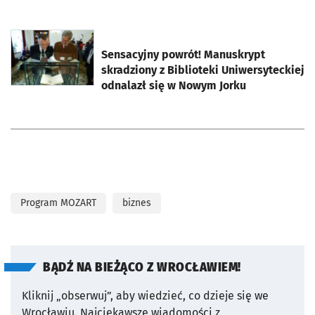
otworzy się w nowej karcie
Sensacyjny powrót! Manuskrypt
skradziony z Biblioteki Uniwersyteckiej
odnalazł się w Nowym Jorku
Program MOZART
biznes
BĄDŹ NA BIEŻĄCO Z WROCŁAWIEM!
Kliknij „obserwuj”, aby wiedzieć, co dzieje się we
Wrocławiu.
Najciekawsze wiadomości z