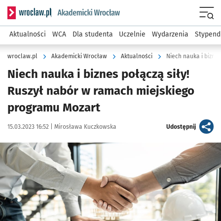
Serwis informacyjny wroclaw.pl podserwis: Akademicki Wro
Men
Aktualności
WCA
Dla studenta
Uczelnie
Wydarzenia
Stypend
wroclaw.pl
Akademicki Wrocław
Aktualności
Niech nauka i biznes połączą siły!
Ruszył nabór w ramach miejskiego
programu Mozart
Data publikacji:
Autor:
artykuł
15.03.2023 16:52 |
Mirosława Kuczkowska
Udostępnij
Kliknij, aby powiększyć