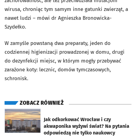
zachorowalność, ale też przeciwdziała mutacjom
wirusa, chroniąc tym samym inne gatunki zwierząt, a
nawet ludzi – mówi dr Agnieszka Bronowicka-
Szydełko.
W zamyśle powstaną dwa preparaty, jeden do
codziennej higienizacji prowadzonej w domu, drugi
do dezynfekcji miejsc, w którym mogły przebywać
zarażone koty: lecznic, domów tymczasowych,
schronisk.
ZOBACZ RÓWNIEŻ
otworzy się w nowej karcie
Jak odkorkować Wrocław i czy
akwaponika wyżywi świat? Na pytania
odpowiedzą nie tylko naukowcy