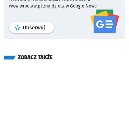
www.wroclaw.pl znajdziesz w Google News!
profil
google news
serwisu wroclaw
Obserwuj
ZOBACZ TAKŻE