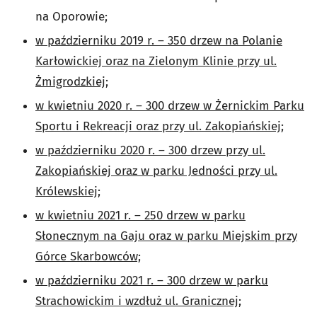
na Oporowie;
w październiku 2019 r. – 350 drzew na Polanie
Karłowickiej oraz na Zielonym Klinie przy ul.
Żmigrodzkiej;
w kwietniu 2020 r. – 300 drzew w Żernickim Parku
Sportu i Rekreacji oraz przy ul. Zakopiańskiej;
w październiku 2020 r. – 300 drzew przy ul.
Zakopiańskiej oraz w parku Jedności przy ul.
Królewskiej;
w kwietniu 2021 r. – 250 drzew w parku
Słonecznym na Gaju oraz w parku Miejskim przy
Górce Skarbowców;
w październiku 2021 r. – 300 drzew w parku
Strachowickim i wzdłuż ul. Granicznej;