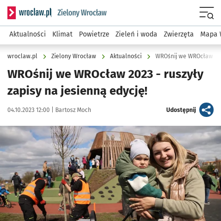
Serwis informacyjny wroclaw.pl podserwis: Środowisko we 
Menu
Aktualności
Klimat
Powietrze
Zieleń i woda
Zwierzęta
Mapa 
wroclaw.pl
Zielony Wrocław
Aktualności
WROśnij we WROcław 2023
WROśnij we WROcław 2023 - ruszyły
zapisy na jesienną edycję!
Data publikacji:
Autor:
artykuł
04.10.2023 12:00 |
Bartosz Moch
Udostępnij
Kliknij, aby powiększyć