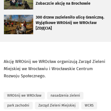
Zobaczcie akcję na Brochowie
otworzy się w nowej karcie
300 drzew zazieleniło ulicę Graniczną.
Wyjątkowe WROśnij we WROcław
[ZDJĘCIA]
Akcję WROśnij we WROcław organizują Zarząd Zieleni
Miejskiej we Wrocławiu i Wrocławskie Centrum
Rozwoju Społecznego.
WROśnij we WROcław
nasadzenia zieleni
park zachodni
Zarząd Zieleni Miejskiej
WCRS