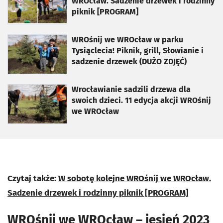
WROcław. Sadzenie drzewek i rodzinny
piknik [PROGRAM]
otworzy się w nowej karcie
WROśnij we WROcław w parku
Tysiąclecia! Piknik, grill, Słowianie i
sadzenie drzewek (DUŻO ZDJĘĆ)
otworzy się w nowej karcie
Wrocławianie sadzili drzewa dla
swoich dzieci. 11 edycja akcji WROśnij
we WROcław
Czytaj także:
W sobotę kolejne WROśnij we WROcław.
Sadzenie drzewek i rodzinny piknik [PROGRAM]
WROśnij we WROcław – jesień 2023