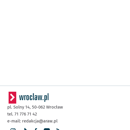
pl. Solny 14,
50-062
Wrocław
tel. 71 776 71 42
e-mail:
redakcja@araw.pl