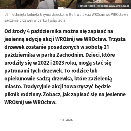
Tomasz Hołod / Redakcja www.wroclaw.pl
Uśmiechnięta kobieta trzyma dziecko, w tle trwa akcja WROśnij we WROcław i
sadzenie drzewek w parku Tysiąclecia
Od środy 4 października można się zapisać na
jesienną edycję akcji WROśnij we WROcław. Trzysta
drzewek zostanie posadzonych w sobotę 21
października w parku Zachodnim. Dzieci, które
urodziły się w 2022 i 2023 roku, mogą stać się
patronami tych drzewek. To rodzice lub
opiekunowie sadzą drzewka, które zazielenią
miasto. Tradycyjnie akcji towarzyszyć będzie
piknik rodzinny. Zobacz, jak zapisać się na jesienne
WROśnij we WROcław.
REKLAMA