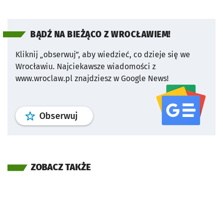
BĄDŹ NA BIEŻĄCO Z WROCŁAWIEM!
Kliknij „obserwuj”, aby wiedzieć, co dzieje się we
Wrocławiu.
Najciekawsze wiadomości z
www.wroclaw.pl znajdziesz w Google News!
profil
google news
serwisu wroclaw
Obserwuj
ZOBACZ TAKŻE