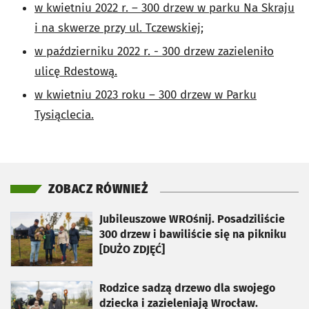
w kwietniu 2022 r. – 300 drzew w parku Na Skraju
i na skwerze przy ul. Tczewskiej;
w październiku 2022 r. - 300 drzew zazieleniło
ulicę Rdestową.
w kwietniu 2023 roku – 300 drzew w Parku
Tysiąclecia.
ZOBACZ RÓWNIEŻ
otworzy się w nowej karcie
Jubileuszowe WROśnij. Posadziliście
300 drzew i bawiliście się na pikniku
[DUŻO ZDJĘĆ]
otworzy się w nowej karcie
Rodzice sadzą drzewo dla swojego
dziecka i zazieleniają Wrocław.