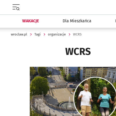
Menu główne portalu wroclaw.pl
WAKACJE
Dla Mieszkańca
wroclaw.pl
Tagi
organizacje
WCRS
WCRS