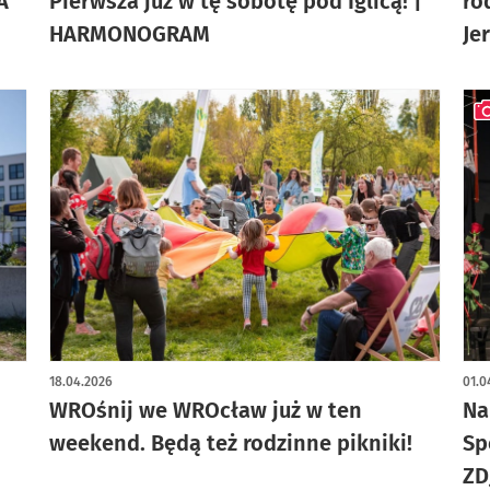
A
Pierwsza już w tę sobotę pod Iglicą! |
ro
HARMONOGRAM
Je
art
18.04.2026
01.0
WROśnij we WROcław już w ten
Na
weekend. Będą też rodzinne pikniki!
Sp
ZD