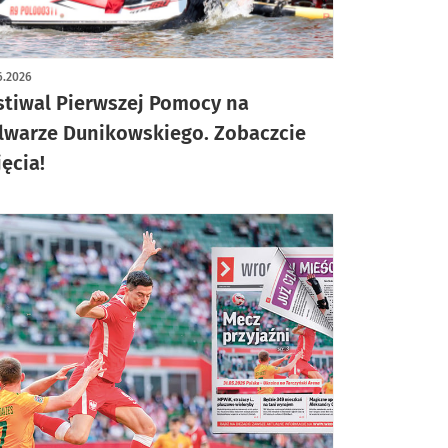
ykuł z galerią zdjęć
6.2026
stiwal Pierwszej Pomocy na
lwarze Dunikowskiego. Zobaczcie
jęcia!