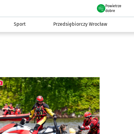
claw.pl
Powietrze
we Wrocławiu
dobre
Sport
Przedsiębiorczy Wrocław