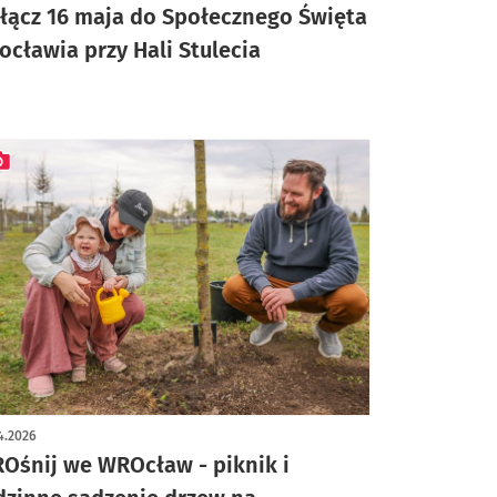
łącz 16 maja do Społecznego Święta
ocławia przy Hali Stulecia
ykuł z galerią zdjęć
4.2026
Ośnij we WROcław - piknik i