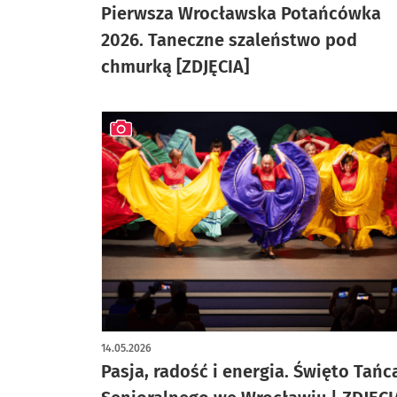
Pierwsza Wrocławska Potańcówka
2026. Taneczne szaleństwo pod
chmurką [ZDJĘCIA]
artykuł z galerią zdjęć
14.05.2026
Pasja, radość i energia. Święto Tańc