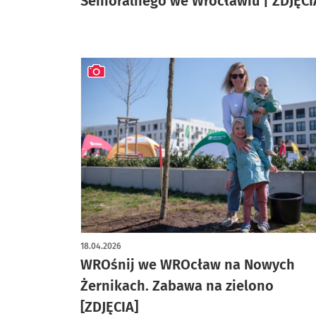
Senioralnego we Wrocławiu | ZDJĘCI
artykuł z galerią zdjęć
18.04.2026
WROśnij we WROcław na Nowych
Żernikach. Zabawa na zielono
[ZDJĘCIA]