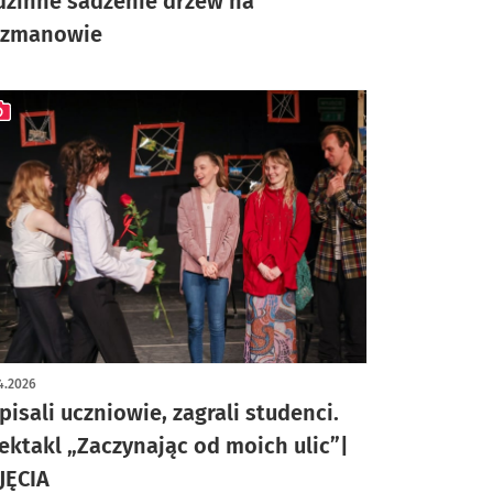
dzinne sadzenie drzew na
rzmanowie
ykuł z galerią zdjęć
4.2026
pisali uczniowie, zagrali studenci.
ektakl „Zaczynając od moich ulic”|
JĘCIA