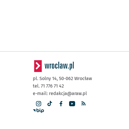
pl. Solny 14,
50-062
Wrocław
tel. 71 776 71 42
e-mail:
redakcja@araw.pl