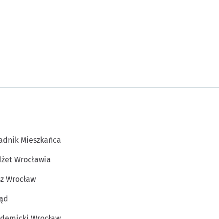
adnik Mieszkańca
żet Wrocławia
z Wrocław
ąd
demicki Wrocław