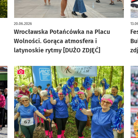
artykuł z galerią zdjęć
art
20.06.2026
13.0
Wrocławska Potańcówka na Placu
Fe
Wolności. Gorąca atmosfera i
Bu
latynoskie rytmy [DUŻO ZDJĘĆ]
zd