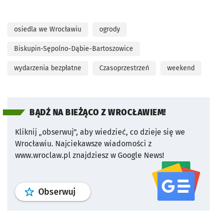
osiedla we Wrocławiu
ogrody
Biskupin-Sępolno-Dąbie-Bartoszowice
wydarzenia bezpłatne
Czasoprzestrzeń
weekend
BĄDŹ NA BIEŻĄCO Z WROCŁAWIEM!
Kliknij „obserwuj”, aby wiedzieć, co dzieje się we
Wrocławiu.
Najciekawsze wiadomości z
www.wroclaw.pl znajdziesz w Google News!
profil
google news
serwisu wroclaw
Obserwuj