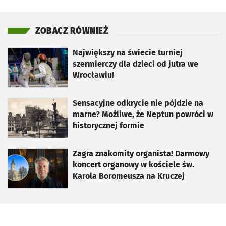
ZOBACZ RÓWNIEŻ
otworzy się w nowej karcie
Największy na świecie turniej
szermierczy dla dzieci od jutra we
Wrocławiu!
otworzy się w nowej karcie
Sensacyjne odkrycie nie pójdzie na
marne? Możliwe, że Neptun powróci w
historycznej formie
otworzy się w nowej karcie
Zagra znakomity organista! Darmowy
koncert organowy w kościele św.
Karola Boromeusza na Kruczej