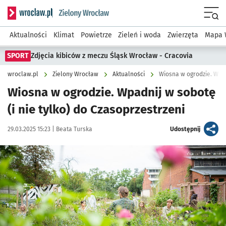
Serwis informacyjny wroclaw.pl podserwis: Środowisko we 
Menu
Aktualności
Klimat
Powietrze
Zieleń i woda
Zwierzęta
Mapa 
SPORT
Zdjęcia kibiców z meczu Śląsk Wrocław - Cracovia
wroclaw.pl
Zielony Wrocław
Aktualności
Wiosna w ogrodzie. Wpadn
Wiosna w ogrodzie. Wpadnij w sobotę
(i nie tylko) do Czasoprzestrzeni
Data publikacji:
Autor:
artykuł
29.03.2025 15:23 |
Beata Turska
Udostępnij
Kliknij, aby powiększyć