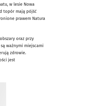
matu, w lesie Nowa
od topór mają pójść
chronione prawem Natura
 obszary oraz przy
sy są ważnymi miejscami
erują zdrowie.
ści jest