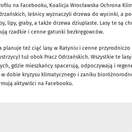
rofilu na Facebooku, Koalicja Wrocławska Ochrona Kli
rzańskich, leśnicy wyznaczyli drzewa do wycinki, a p
y, lipy, graby, a także drzewa dziuplaste. Lasy te są 
kują rzadkie i cenne gatunki bezkręgowców.
 planuje też ciąć lasy w Ratyniu i cenne przyrodniczo
 Bystrzycy) tuż obok Pracz Odrzańskich. Wszystkie te la
nych, gdzie mieszkańcy spacerują, odpoczywają i regen
 w dobie kryzysu klimatycznego i zaniku bioróżnorodno
rmują aktywiści na Facebooku.