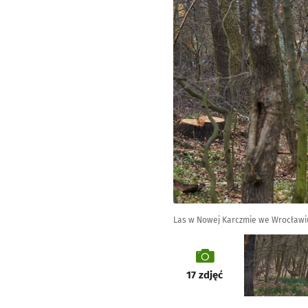
Las w Nowej Karczmie we Wrocławi
galeria
17
zdjęć