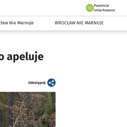
Powietrze
we Wrocławiu
dowisko we Wrocławiu
umiarkowane
ław Nie Marnuje
WROCŁAW NIE MARNUJE
o apeluje
artykuł
Udostępnij