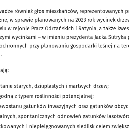
wadze również głos mieszkańców, reprezentowanych pr
czne, w sprawie planowanych na 2023 rok wycinek drz
u w rejonie Pracz Odrzańskich i Ratynia, a także kwes
ymi wycinkami – w imieniu prezydenta Jacka Sutryka 
ochronnych przy planowaniu gospodarki leśnej na ter
.
ają:
anie starych, dziuplastych i martwych drzew;
odną z typem roślinności potencjalnej;
zewostanu gatunków inwazyjnych oraz gatunków obcych
ralnych, spontanicznych odnowień gatunków lasotwór
tkowanych i niepielęgnowanych siedlisk celem zwięks