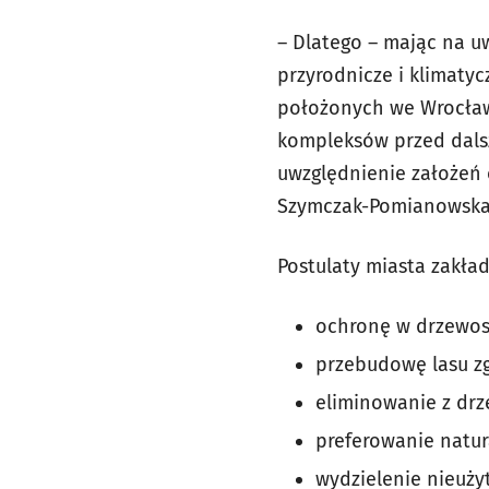
– Dlatego – mając na u
przyrodnicze i klimaty
położonych we Wrocławi
kompleksów przed dalsz
uwzględnienie założeń 
Szymczak-Pomianowska
Postulaty miasta zakład
ochronę w drzewost
przebudowę lasu zg
eliminowanie z dr
preferowanie natu
wydzielenie nieuży