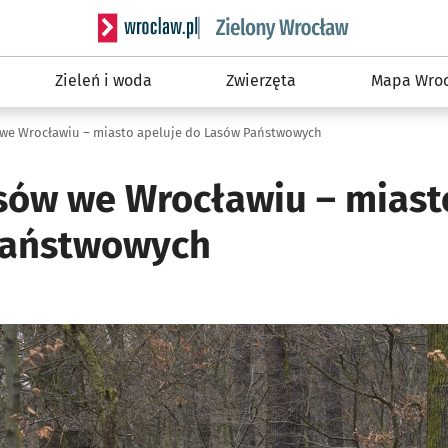
Serwis informacyjny wroclaw.pl podserwis: Śro
Zieleń i woda
Zwierzęta
Mapa Wroc
we Wrocławiu – miasto apeluje do Lasów Państwowych
sów we Wrocławiu – miast
Państwowych
ię