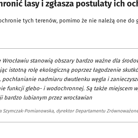
ronić lasy i zgłasza postulaty ich o
 ochronie tych terenów, pomimo że nie należą one do
 Wrocławiu stanowią obszary bardzo ważne dla środow
jąc istotną rolę ekologiczną poprzez łagodzenie skutk
, pochłanianie nadmiaru dwutlenku węgla i zanieczysz
ie funkcji glebo- i wodochronnej. Są także miejscem 
ji bardzo lubianym przez wrocławian
na Szymczak-Pomianowska, dyrektor Departamentu Zrównoważon