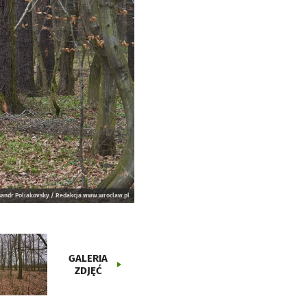
sandr Poliakovsky / Redakcja www.wroclaw.pl
GALERIA
ZDJĘĆ