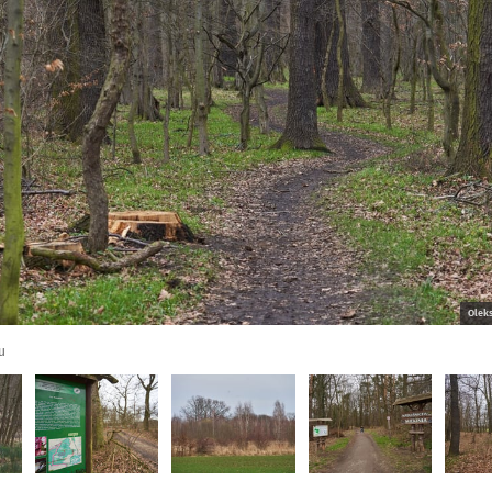
Olek
u