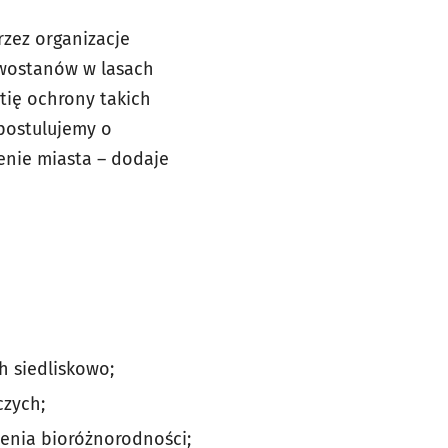
zez organizacje
ewostanów w lasach
tię ochrony takich
postulujemy o
enie miasta – dodaje
 siedliskowo;
czych;
zenia bioróżnorodności;