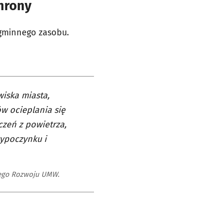
chrony
 gminnego zasobu.
iska miasta,
ów ocieplania się
czeń z powietrza,
wypoczynku i
ego Rozwoju UMW.