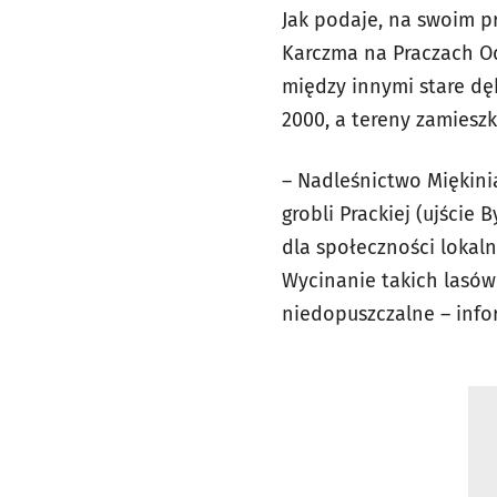
Jak podaje, na swoim p
Karczma na Praczach Od
między innymi stare dęb
2000, a tereny zamiesz
– Nadleśnictwo Miękinia
grobli Prackiej (ujście
dla społeczności lokal
Wycinanie takich lasów
niedopuszczalne – info