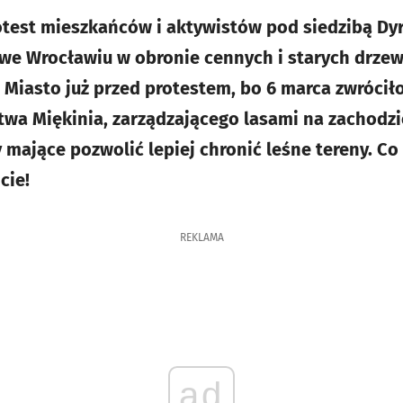
otest mieszkańców i aktywistów pod siedzibą Dyr
e Wrocławiu w obronie cennych i starych drze
Miasto już przed protestem, bo 6 marca zwróciło 
wa Miękinia, zarządzającego lasami na zachodzi
 mające pozwolić lepiej chronić leśne tereny. C
cie!
REKLAMA
ad