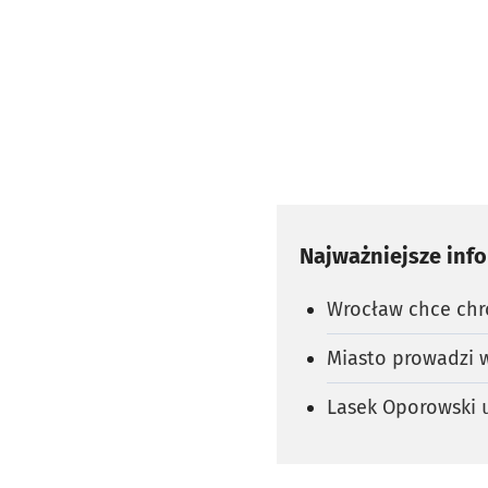
Najważniejsze inf
Wrocław chce chro
Miasto prowadzi w
Lasek Oporowski u