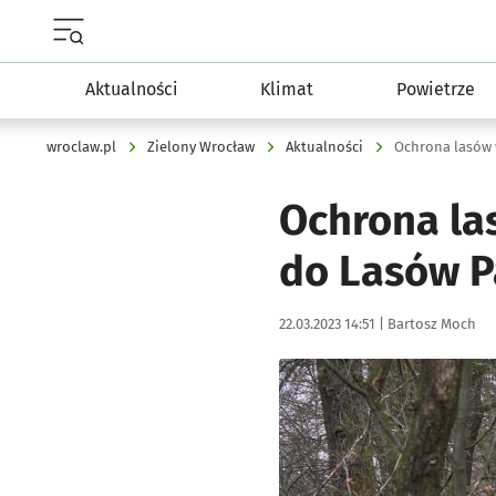
Menu główne portalu wroclaw.pl
Aktualności
Klimat
Powietrze
wroclaw.pl
Zielony Wrocław
Aktualności
Ochrona lasów 
Ochrona la
do Lasów 
Data publikacji:
Autor:
22.03.2023 14:51 |
Bartosz Moch
Kliknij, aby zobaczyć galer