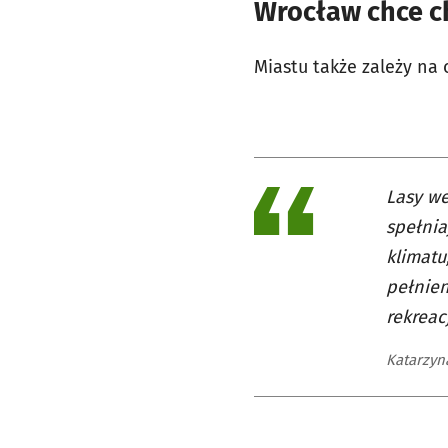
Wrocław chce ch
Miastu także zależy na
Lasy we
spełnia
klimatu
pełnien
rekreac
Katarzy