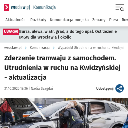
Serwis informacyjny wroclaw.pl podserwis: Komunikacja
Menu
Aktualności
Rozkłady
Komunikacja miejska
Zmiany
Piesi
Row
UWAGA!
Burza, ulewa, wiatr, grad, a do tego upał. Ostrzeżenie
IMGW dla Wrocławia i okolic
wroclaw.pl
Komunikacja
Wypadek! Utrudnienia w ruchu na Kwidzyński
Zderzenie tramwaju z samochodem.
Utrudnienia w ruchu na Kwidzyńskiej
- aktualizacja
Data publikacji:
Autor:
artykuł
31.10.2025 13:36 |
Nadia Szagdaj
Udostępnij
Kliknij, aby zobaczyć galerię