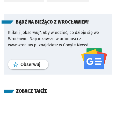
BĄDŹ NA BIEŻĄCO Z WROCŁAWIEM!
Kliknij „obserwuj”, aby wiedzieć, co dzieje się we
Wrocławiu.
Najciekawsze wiadomości z
www.wroclaw.pl znajdziesz w Google News!
profil
google news
serwisu wroclaw
Obserwuj
ZOBACZ TAKŻE