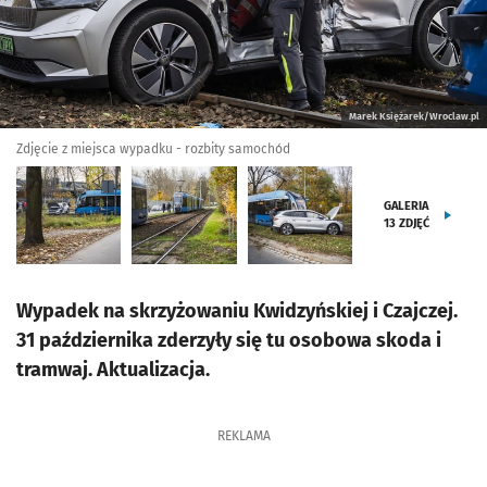
Marek Księżarek/Wroclaw.pl
Zdjęcie z miejsca wypadku - rozbity samochód
GALERIA
13
ZDJĘĆ
Wypadek na skrzyżowaniu Kwidzyńskiej i Czajczej.
31 października zderzyły się tu osobowa skoda i
tramwaj. Aktualizacja.
REKLAMA