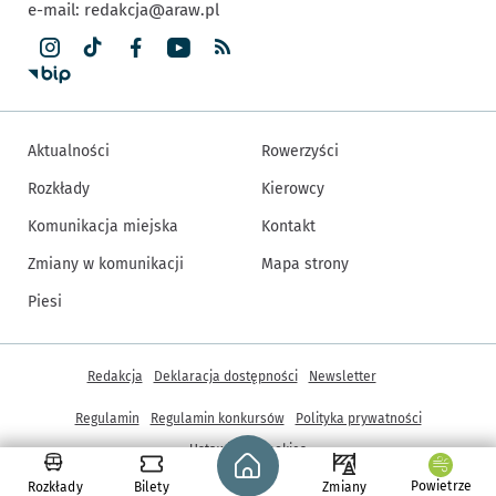
e-mail:
redakcja@araw.pl
Aktualności
Rowerzyści
Rozkłady
Kierowcy
Komunikacja miejska
Kontakt
Zmiany w komunikacji
Mapa strony
Piesi
Inne informacje
Redakcja
Deklaracja dostępności
Newsletter
Regulamin
Regulamin konkursów
Polityka prywatności
Strona główna - wroclaw.pl
Ustawienia cookies
Powietrze
Rozkłady
Bilety
Zmiany
© Copyright 2005-2026, ARAW S.A., Gmina Wrocław