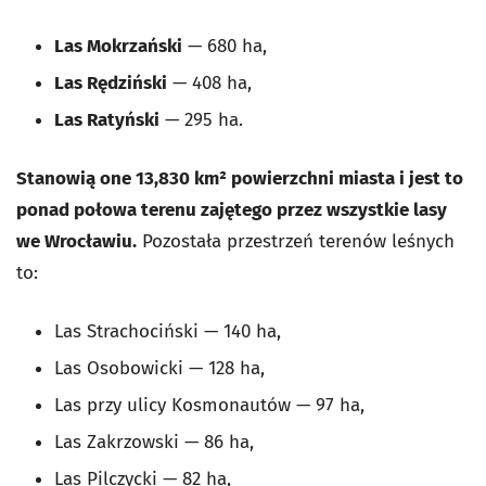
Las Mokrzański
—
680 ha,
Las Rędziński
—
408 ha,
Las Ratyński
—
295 ha.
Stanowią one 13,830 km² powierzchni miasta i jest to
ponad połowa terenu zajętego przez wszystkie lasy
we Wrocławiu.
Pozostała przestrzeń terenów leśnych
to:
Las Strachociński
—
140 ha,
Las Osobowicki
—
128 ha,
Las przy ulicy Kosmonautów
—
97 ha,
Las Zakrzowski
—
86 ha,
Las Pilczycki
—
82 ha,