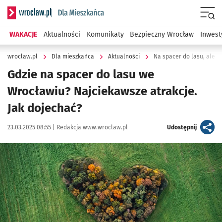
Serwis informacyjny wroclaw.pl podserwis: Dla mieszkańca
Menu
WAKACJE
Aktualności
Komunikaty
Bezpieczny Wrocław
Inwest
wroclaw.pl
Dla mieszkańca
Aktualności
Na spacer do lasu, ale w
Gdzie na spacer do lasu we
Wrocławiu? Najciekawsze atrakcje.
Jak dojechać?
Data publikacji:
Autor:
artykuł
23.03.2025 08:55 |
Redakcja www.wroclaw.pl
Udostępnij
Kliknij, aby zobaczyć galerię
Kliknij, aby powiększyć