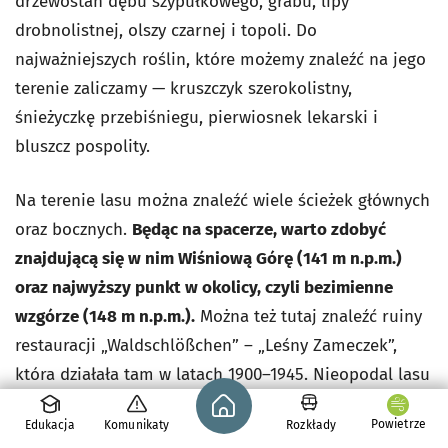
drzewostan dębu szypułkowego, grabu, lipy
drobnolistnej, olszy czarnej i topoli. Do
najważniejszych roślin, które możemy znaleźć na jego
terenie zaliczamy
—
kruszczyk szerokolistny,
śnieżyczkę przebiśniegu, pierwiosnek lekarski i
bluszcz pospolity.
Na terenie lasu można znaleźć wiele ścieżek głównych
oraz bocznych.
Będąc na spacerze, warto zdobyć
znajdującą się w nim Wiśniową Górę (141 m n.p.m.)
oraz najwyższy punkt w okolicy, czyli bezimienne
wzgórze (148 m n.p.m.).
Można też tutaj znaleźć ruiny
restauracji „Waldschlößchen” – „Leśny Zameczek”,
która działała tam w latach 1900–1945. Nieopodal lasu
Strona główna - wroclaw.pl
znajduje się również stacja uzdatniania wody Leśnica
Powietrze
Edukacja
Komunikaty
Rozkłady
oraz Mokrzański Plac Zabaw przy ulicy Mojęcickiej.