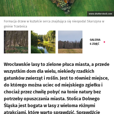
www.shutterstock.com
Formacja drzew w kształcie serca znajdująca się nieopodal Skarszyna w
gminie Trzebnica
GALERIA
6
ZDJĘĆ
Wrocławskie lasy to zielone płuca miasta, a przede
wszystkim dom dla wielu, niekiedy rzadkich
gatunków zwierząt i roślin. Jest to również miejsce,
do którego można uciec od miejskiego zgiełku i
chociaż przez chwilę pobyć na łonie natury bez
potrzeby opuszczania miasta. Stolica Dolnego
Śląska jest bogata w lasy z wieloma różnymi
atrakcjami, które warto sprawdzić. Sprawdźcie