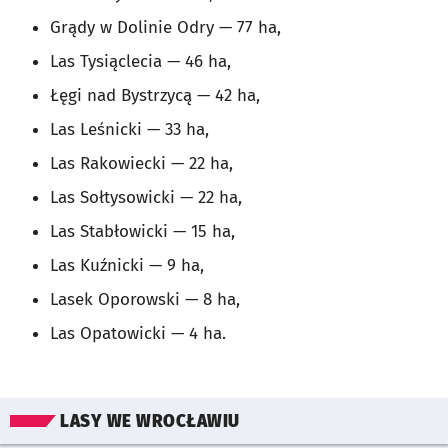
Grądy w Dolinie Odry
—
77 ha,
Las Tysiąclecia
—
46 ha,
Łęgi nad Bystrzycą
—
42 ha,
Las Leśnicki
—
33 ha,
Las Rakowiecki
—
22 ha,
Las Sołtysowicki
—
22 ha,
Las Stabłowicki
—
15 ha,
Las Kuźnicki
—
9 ha,
Lasek Oporowski
—
8 ha,
Las Opatowicki
—
4 ha.
Pomiń mapę
LASY WE WROCŁAWIU