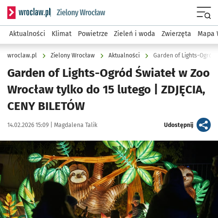
Serwis informacyjny wroclaw.pl podserwis: Środowisko we 
Menu
Aktualności
Klimat
Powietrze
Zieleń i woda
Zwierzęta
Mapa 
wroclaw.pl
Zielony Wrocław
Aktualności
Garden of Lights-Ogród Świateł w Zoo
Wrocław tylko do 15 lutego | ZDJĘCIA,
CENY BILETÓW
Data publikacji:
Autor:
artykuł
14.02.2026 15:09 |
Magdalena Talik
Udostępnij
Kliknij, aby zobaczyć galerię