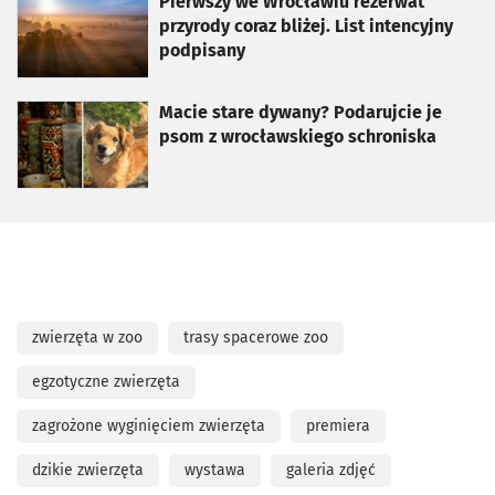
otworzy się w nowej karcie
Pierwszy we Wrocławiu rezerwat
przyrody coraz bliżej. List intencyjny
podpisany
otworzy się w nowej karcie
Macie stare dywany? Podarujcie je
psom z wrocławskiego schroniska
zwierzęta w zoo
trasy spacerowe zoo
egzotyczne zwierzęta
zagrożone wyginięciem zwierzęta
premiera
dzikie zwierzęta
wystawa
galeria zdjęć