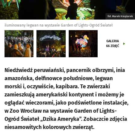
fot. Marek Księżarek
iluminowany legwan na wystawie Garden of Lights-Ogród Świateł
GALERIA
66
ZDJĘĆ
Niedźwiedź peruwiański, pancernik olbrzymi, inia
amazońska, delfinowce południowe, legwan
morski i, oczywiście, kapibara. Te zwierzaki
zamieszkują amerykański kontynent i możemy je
oglądać wieczorami, jako podświetlone instalacje,
w Zoo Wrocław na wystawie Garden of Lights-
Ogród Świateł „Dzika Ameryka”. Zobaczcie zdjęcia
niesamowitych kolorowych zwierząt.