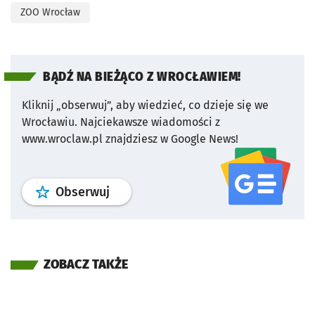
ZOO Wrocław
BĄDŹ NA BIEŻĄCO Z WROCŁAWIEM!
Kliknij „obserwuj”, aby wiedzieć, co dzieje się we
Wrocławiu.
Najciekawsze wiadomości z
www.wroclaw.pl znajdziesz w Google News!
profil
google news
serwisu wroclaw
Obserwuj
ZOBACZ TAKŻE