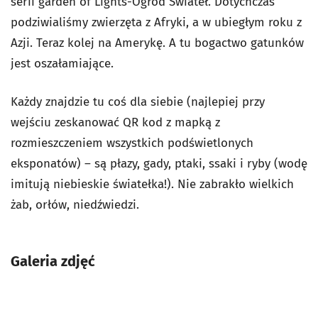
serii garden of Lights-Ogród Świateł. Dotychczas
podziwialiśmy zwierzęta z Afryki, a w ubiegłym roku z
Azji. Teraz kolej na Amerykę. A tu bogactwo gatunków
jest oszałamiające.
Każdy znajdzie tu coś dla siebie (najlepiej przy
wejściu zeskanować QR kod z mapką z
rozmieszczeniem wszystkich podświetlonych
eksponatów) – są płazy, gady, ptaki, ssaki i ryby (wodę
imitują niebieskie światełka!). Nie zabrakło wielkich
żab, orłów, niedźwiedzi.
Galeria zdjęć