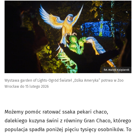
fot. Marek Księżarek
Wystawa garden of Lights-Ogród Świateł „Dzika Ameryka” potrwa w Zoo
Wrocław do 15 lutego 2026
Możemy pomóc ratować ssaka pekari chaco,
dalekiego kuzyna świni z równiny Gran Chaco, którego
populacja spadła poniżej pięciu tysięcy osobników. To