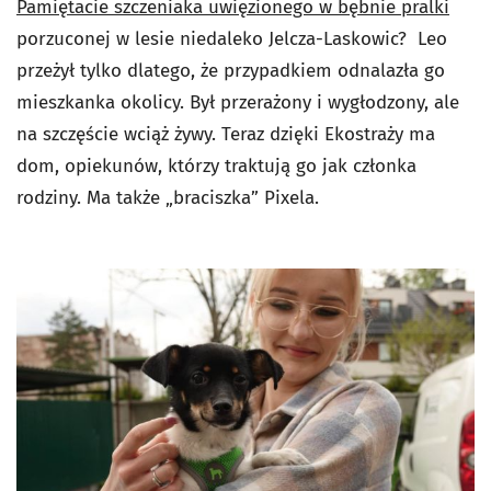
Pamiętacie szczeniaka uwięzionego w bębnie pralki
porzuconej w lesie niedaleko Jelcza-Laskowic? Leo
przeżył tylko dlatego, że przypadkiem odnalazła go
mieszkanka okolicy. Był przerażony i wygłodzony, ale
na szczęście wciąż żywy. Teraz dzięki Ekostraży ma
dom, opiekunów, którzy traktują go jak członka
rodziny. Ma także „braciszka” Pixela.