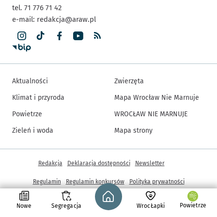
tel. 71 776 71 42
e-mail:
redakcja@araw.pl
Aktualności
Zwierzęta
Klimat i przyroda
Mapa Wrocław Nie Marnuje
Powietrze
WROCŁAW NIE MARNUJE
Zieleń i woda
Mapa strony
Inne informacje
Redakcja
Deklaracja dostępności
Newsletter
Regulamin
Regulamin konkursów
Polityka prywatności
Strona główna - wroclaw.pl
Ustawienia cookies
Powietrze
Nowe
Segregacja
WrocŁapki
© Copyright 2005-2026, ARAW S.A., Gmina Wrocław