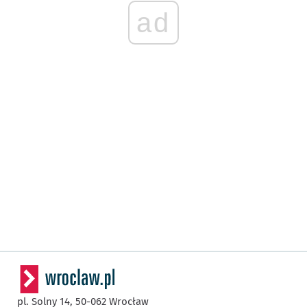
ad
pl. Solny 14,
50-062
Wrocław