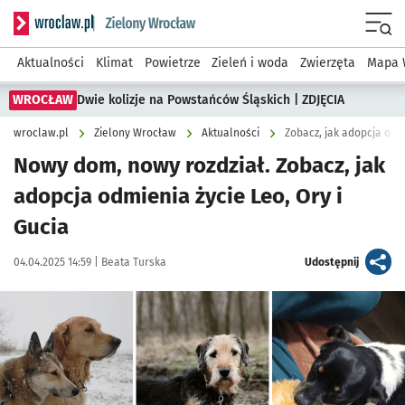
Serwis informacyjny wroclaw.pl podserwis: Środowisko we 
Menu
Aktualności
Klimat
Powietrze
Zieleń i woda
Zwierzęta
Mapa 
WROCŁAW
Dwie kolizje na Powstańców Śląskich | ZDJĘCIA
wroclaw.pl
Zielony Wrocław
Aktualności
Zobacz, jak adopcja odmi
Nowy dom, nowy rozdział. Zobacz, jak
adopcja odmienia życie Leo, Ory i
Gucia
Data publikacji:
Autor:
artykuł
04.04.2025 14:59 |
Beata Turska
Udostępnij
Kliknij, aby zobaczyć galerię