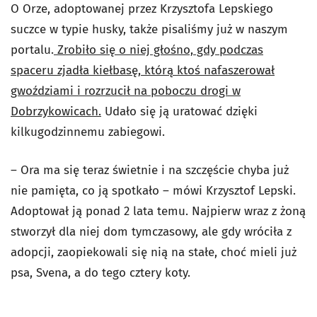
O Orze, adoptowanej przez Krzysztofa Lepskiego
suczce w typie husky, także pisaliśmy już w naszym
portalu.
Zrobiło się o niej głośno, gdy podczas
spaceru zjadła kiełbasę, którą ktoś nafaszerował
gwoździami i rozrzucił na poboczu drogi w
Dobrzykowicach.
Udało się ją uratować dzięki
kilkugodzinnemu zabiegowi.
– Ora ma się teraz świetnie i na szczęście chyba już
nie pamięta, co ją spotkało – mówi Krzysztof Lepski.
Adoptował ją ponad 2 lata temu. Najpierw wraz z żoną
stworzył dla niej dom tymczasowy, ale gdy wróciła z
adopcji, zaopiekowali się nią na stałe, choć mieli już
psa, Svena, a do tego cztery koty.