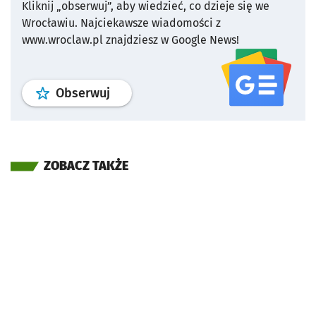
Kliknij „obserwuj”, aby wiedzieć, co dzieje się we
Wrocławiu.
Najciekawsze wiadomości z
www.wroclaw.pl znajdziesz w Google News!
profil
google news
serwisu wroclaw
Obserwuj
ZOBACZ TAKŻE