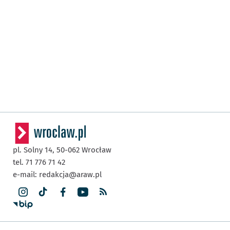
pl. Solny 14,
50-062
Wrocław
tel. 71 776 71 42
e-mail:
redakcja@araw.pl