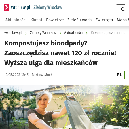
Serwis informacyjny wroclaw.pl podserwis: Środowisko we 
Menu
Aktualności
Klimat
Powietrze
Zieleń i woda
Zwierzęta
Mapa 
wroclaw.pl
Zielony Wrocław
Aktualności
Kompostujesz bioodpady?
Zaoszczędzisz nawet 120 zł rocznie!
Wyższa ulga dla mieszkańców
PL
Data publikacji:
Autor:
19.05.2023 13:45 |
Bartosz Moch
Kliknij, aby powiększyć