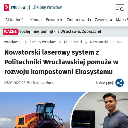
Serwis informacyjny wroclaw.pl podserwis: Środowisko we 
Menu
Aktualności
Klimat
Powietrze
Zieleń i woda
Zwierzęta
Mapa 
WAŻNE
Trochę inne pamiątki z Wrocławia. Zobaczcie!
wroclaw.pl
Zielony Wrocław
Aktualności
Nowatorski laserowy system z
Politechniki Wrocławskiej pomoże w
rozwoju kompostowni Ekosystemu
Data publikacji:
Autor:
artykuł
06.03.2023 08:25 |
Bartosz Moch
Udostępnij
Kliknij, aby zobaczyć galerię