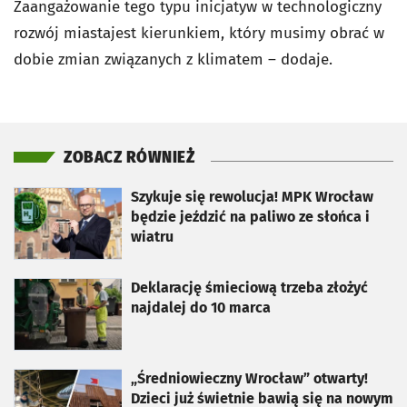
Zaangażowanie tego typu inicjatyw w technologiczny
rozwój miastajest kierunkiem, który musimy obrać w
dobie zmian związanych z klimatem – dodaje.
ZOBACZ RÓWNIEŻ
otworzy się w nowej karcie
Szykuje się rewolucja! MPK Wrocław
będzie jeździć na paliwo ze słońca i
wiatru
otworzy się w nowej karcie
Deklarację śmieciową trzeba złożyć
najdalej do 10 marca
otworzy się w nowej karcie
„Średniowieczny Wrocław” otwarty!
Dzieci już świetnie bawią się na nowym