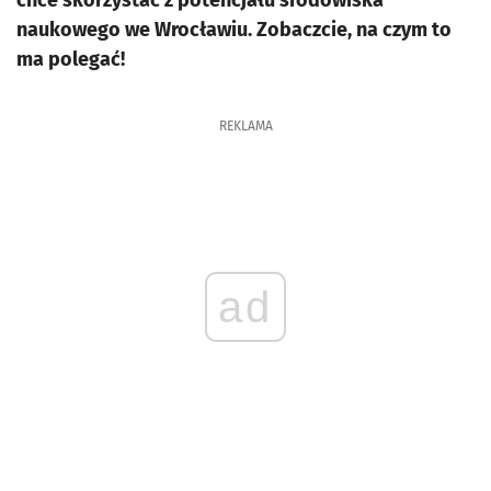
chce skorzystać z potencjału środowiska
naukowego we Wrocławiu. Zobaczcie, na czym to
ma polegać!
REKLAMA
ad