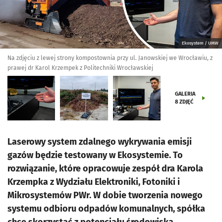
Ekosystem / UMW
Na zdjęciu z lewej strony kompostownia przy ul. Janowskiej we Wrocławiu, z
prawej dr Karol Krzempek z Politechniki Wrocławskiej
GALERIA
8
ZDJĘĆ
Laserowy system zdalnego wykrywania emisji
gazów będzie testowany w Ekosystemie. To
rozwiązanie, które opracowuje zespół dra Karola
Krzempka z Wydziału Elektroniki, Fotoniki i
Mikrosystemów PWr. W dobie tworzenia nowego
systemu odbioru odpadów komunalnych, spółka