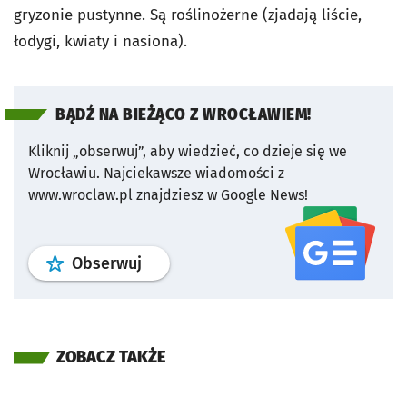
gryzonie pustynne. Są roślinożerne (zjadają liście,
łodygi, kwiaty i nasiona).
BĄDŹ NA BIEŻĄCO Z WROCŁAWIEM!
Kliknij „obserwuj”, aby wiedzieć, co dzieje się we
Wrocławiu.
Najciekawsze wiadomości z
www.wroclaw.pl znajdziesz w Google News!
profil
google news
serwisu wroclaw
Obserwuj
ZOBACZ TAKŻE