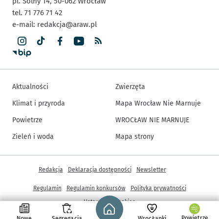
pl. Solny 14,
50-062
Wrocław
tel. 71 776 71 42
e-mail:
redakcja@araw.pl
Aktualności
Zwierzęta
Klimat i przyroda
Mapa Wrocław Nie Marnuje
Powietrze
WROCŁAW NIE MARNUJE
Zieleń i woda
Mapa strony
Inne informacje
Redakcja
Deklaracja dostępności
Newsletter
Regulamin
Regulamin konkursów
Polityka prywatności
Strona główna - wroclaw.pl
Ustawienia cookies
Powietrze
Nowe
Segregacja
WrocŁapki