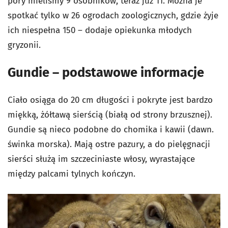
pory mieliśmy 9 osobników, teraz już 11. Można je
spotkać tylko w 26 ogrodach zoologicznych, gdzie żyje
ich niespełna 150 – dodaje opiekunka młodych
gryzonii.
Gundie – podstawowe informacje
Ciało osiąga do 20 cm długości i pokryte jest bardzo
miękką, żółtawą sierścią (białą od strony brzusznej).
Gundie są nieco podobne do chomika i kawii (dawn.
świnka morska). Mają ostre pazury, a do pielęgnacji
sierści służą im szczeciniaste włosy, wyrastające
między palcami tylnych kończyn.