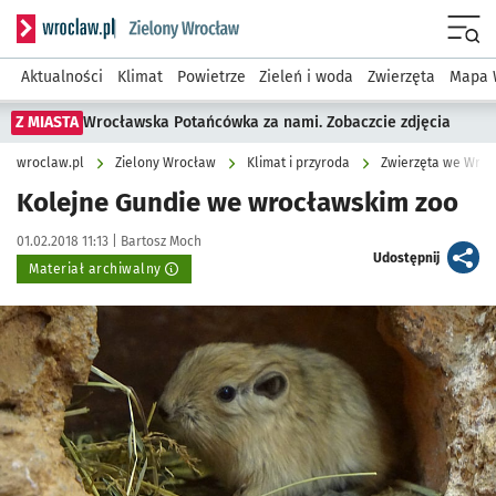
Serwis informacyjny wroclaw.pl podserwis: Środowisko we 
Menu
Aktualności
Klimat
Powietrze
Zieleń i woda
Zwierzęta
Mapa 
Z MIASTA
Wrocławska Potańcówka za nami. Zobaczcie zdjęcia
wroclaw.pl
Zielony Wrocław
Klimat i przyroda
Zwierzęta we Wroc
Kolejne Gundie we wrocławskim zoo
Data publikacji:
Autor:
01.02.2018 11:13 |
Bartosz Moch
artykuł
Udostępnij
Materiał archiwalny
Kliknij, aby powiększyć