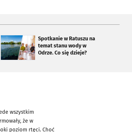
otworzy się w nowej karcie
Spotkanie w Ratuszu na
temat stanu wody w
Odrze. Co się dzieje?
zede wszystkim
ormowały, że w
ki poziom rtęci. Choć