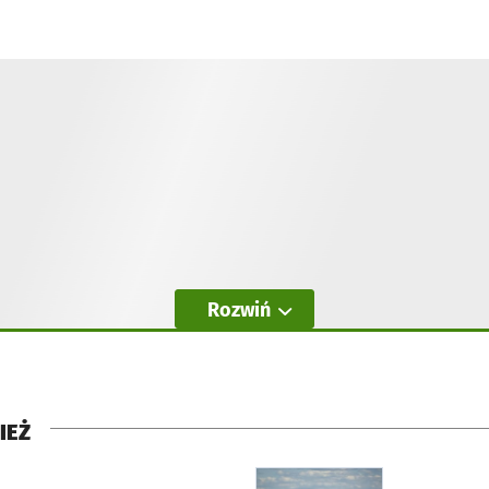
Rozwiń
IEŻ
rcie
otworzy się w nowej karci