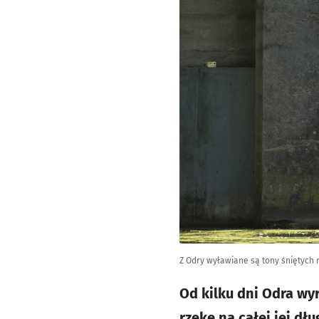
Z Odry wyławiane są tony śniętych r
Od kilku dni Odra wy
rzekę na całej jej d