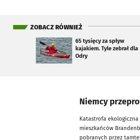
ZOBACZ RÓWNIEŻ
otworzy się w nowej karcie
65 tysięcy za spływ
kajakiem. Tyle zebrał dla
Odry
Niemcy przepro
Katastrofa ekologiczna
mieszkańców Brandenbur
pobranych przez tamte