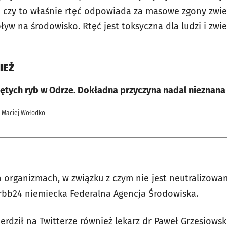
e czy to właśnie rtęć odpowiada za masowe zgony zwi
pływ na środowisko.
Rtęć jest toksyczna dla ludzi i zwie
IEŻ
iętych ryb w Odrze. Dokładna przyczyna nadal nieznana
| Maciej Wołodko
h organizmach, w związku z czym nie jest neutralizow
rbb24 niemiecka Federalna Agencja Środowiska.
erdził na Twitterze również lekarz dr Paweł Grzesiowski