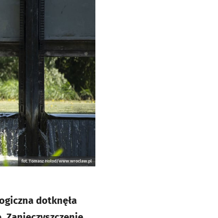
fot. Tomasz Hołod/www.wroclaw.pl
logiczna dotknęła
e. Zanieczyszczenie