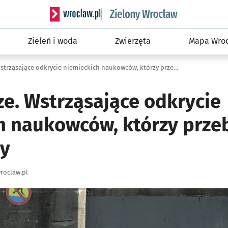
Serwis informacyjny wroclaw.pl podserwis: Śro
Zieleń i woda
Zwierzęta
Mapa Wroc
Rtęć w Odrze. Wstrząsające odkrycie niemieckich naukowców, którzy przebadali próbki wody
ze. Wstrząsające odkrycie
h naukowców, którzy prze
dy
roclaw.pl