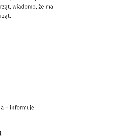
erząt, wiadomo, że ma
rząt.
ana
–
informuje
.