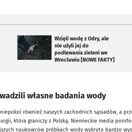
otworzy się w nowej karcie
Wzięli wodę z Odry, ale
nie użyli jej do
podlewania zieleni we
Wrocławiu [NOWE FAKTY]
wadzili własne badania wody
 niepokoi również naszych zachodnich sąsiadów, a pr
gii, która graniczy z Polską. Niemieckie media poinf
jszych naukowców próbkach wody wykryto bardzo wyso