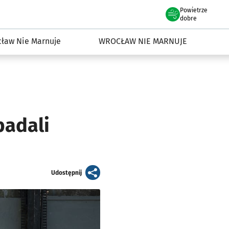
Powietrze
we Wrocławiu
dowisko we Wrocławiu
dobre
ław Nie Marnuje
WROCŁAW NIE MARNUJE
badali
artykuł
Udostępnij