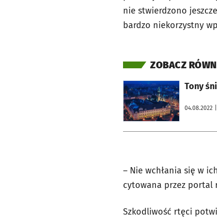
nie stwierdzono jeszcz
bardzo niekorzystny w
ZOBACZ RÓWN
otworzy się w nowej karcie
Tony śn
04.08.2022
–
Nie wchłania się w ic
cytowana przez portal 
Szkodliwość rtęci potwi