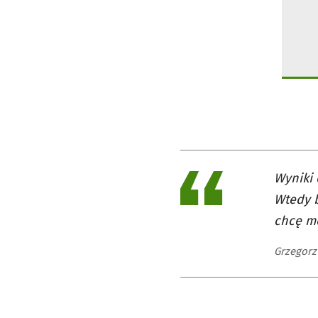
Wyniki 
Wtedy b
chcę mó
Grzegorz 