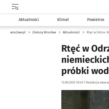
Menu główne portalu wroclaw.pl
Aktualności
Klimat
Powietrze
wroclaw.pl
Zielony Wrocław
Aktualności
Rtęć w Odr
niemieckic
próbki wo
Data publikacji:
Autor:
12.08.2022 10:49 |
Redakcja www.w
Kliknij, aby powiększyć