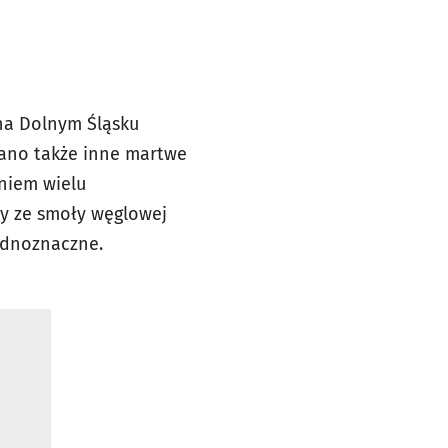
 na Dolnym Śląsku
owano także inne martwe
aniem wielu
y ze smoły węglowej
jednoznaczne.