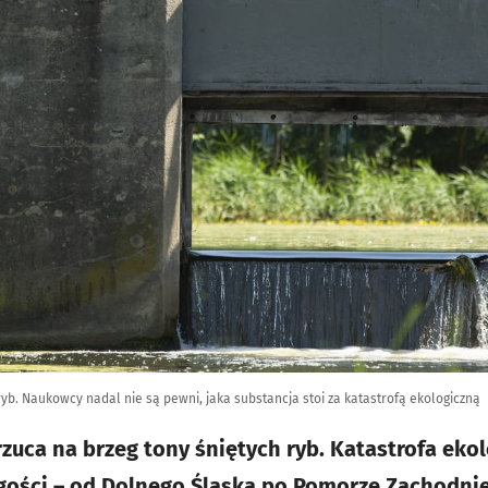
yb. Naukowcy nadal nie są pewni, jaka substancja stoi za katastrofą ekologiczną
rzuca na brzeg tony śniętych ryb. Katastrofa eko
ługości – od Dolnego Śląska po Pomorze Zachodni