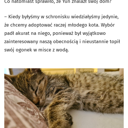
Co natomiast sprawiło, że Yun znalazł swój dom?
– Kiedy byłyśmy w schronisku wiedziałyśmy jedynie,
że chcemy adoptować raczej młodego kota. Wybór
padł akurat na niego, ponieważ był wyjątkowo
zainteresowany naszą obecnością i nieustannie topił
swój ogonek w misce z wodą.