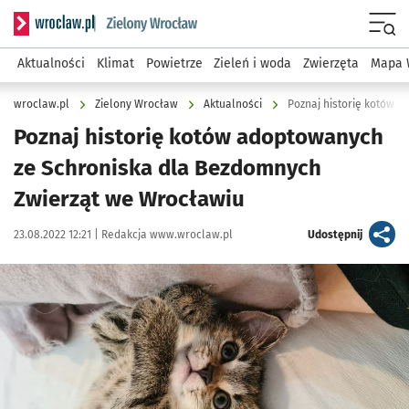
Serwis informacyjny wroclaw.pl podserwis: Środowisko we 
Menu
Aktualności
Klimat
Powietrze
Zieleń i woda
Zwierzęta
Mapa 
wroclaw.pl
Zielony Wrocław
Aktualności
Poznaj historię kotów adoptowanych
ze Schroniska dla Bezdomnych
Zwierząt we Wrocławiu
Data publikacji:
Autor:
artykuł
23.08.2022 12:21 |
Redakcja www.wroclaw.pl
Udostępnij
Kliknij, aby powiększyć