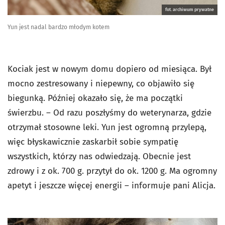
fot. archiwum prywatne
Yun jest nadal bardzo młodym kotem
Kociak jest w nowym domu dopiero od miesiąca. Był
mocno zestresowany i niepewny, co objawiło się
biegunką. Później okazało się, że ma początki
świerzbu. – Od razu poszłyśmy do weterynarza, gdzie
otrzymał stosowne leki. Yun jest ogromną przylepą,
więc błyskawicznie zaskarbił sobie sympatię
wszystkich, którzy nas odwiedzają. Obecnie jest
zdrowy i z ok. 700 g. przytył do ok. 1200 g. Ma ogromny
apetyt i jeszcze więcej energii – informuje pani Alicja.