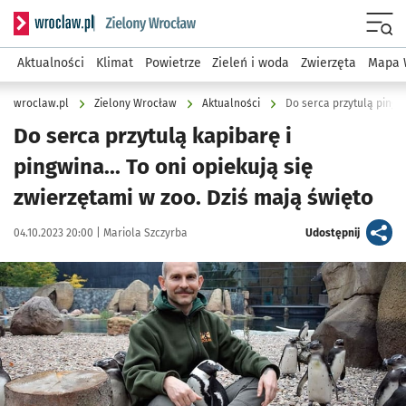
Serwis informacyjny wroclaw.pl podserwis: Środowisko we 
Menu
Aktualności
Klimat
Powietrze
Zieleń i woda
Zwierzęta
Mapa 
wroclaw.pl
Zielony Wrocław
Aktualności
Do serca przytulą pingwi
Do serca przytulą kapibarę i
pingwina... To oni opiekują się
zwierzętami w zoo. Dziś mają święto
Data publikacji:
Autor:
artykuł
04.10.2023 20:00 |
Mariola Szczyrba
Udostępnij
Kliknij, aby zobaczyć galerię