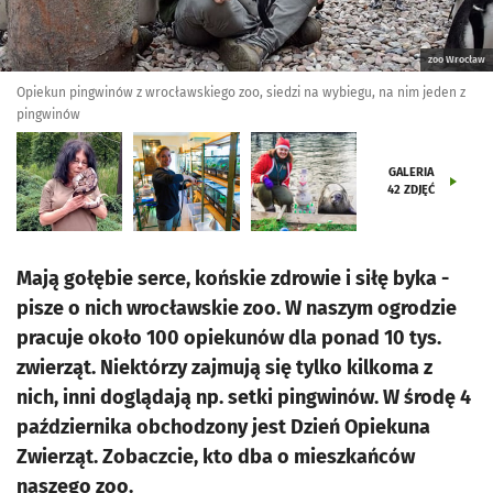
zoo Wrocław
Opiekun pingwinów z wrocławskiego zoo, siedzi na wybiegu, na nim jeden z
pingwinów
GALERIA
42
ZDJĘĆ
Mają gołębie serce, końskie zdrowie i siłę byka -
pisze o nich wrocławskie zoo. W naszym ogrodzie
pracuje około 100 opiekunów dla ponad 10 tys.
zwierząt. Niektórzy zajmują się tylko kilkoma z
nich, inni doglądają np. setki pingwinów. W środę 4
października obchodzony jest Dzień Opiekuna
Zwierząt. Zobaczcie, kto dba o mieszkańców
naszego zoo.