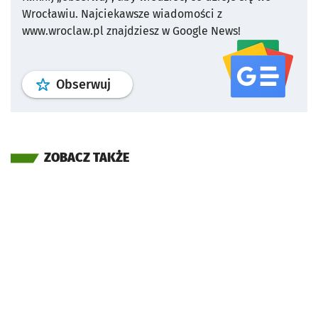
Wrocławiu.
Najciekawsze wiadomości z
www.wroclaw.pl znajdziesz w Google News!
profil
google news
serwisu wroclaw
Obserwuj
ZOBACZ TAKŻE