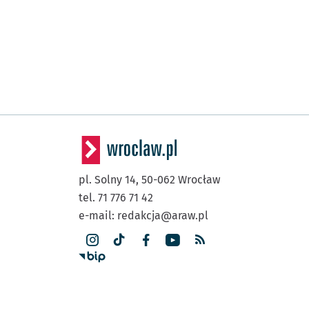
pl. Solny 14,
50-062
Wrocław
tel. 71 776 71 42
e-mail:
redakcja@araw.pl