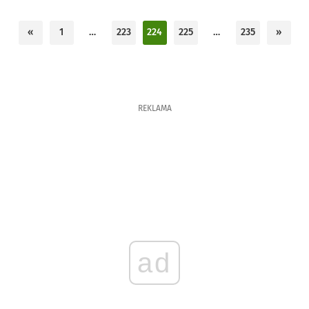
«
1
…
223
224
225
…
235
»
REKLAMA
ad