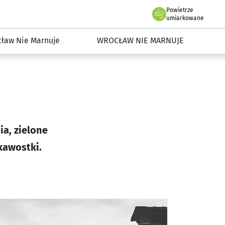
Powietrze
we Wrocławiu
dowisko we Wrocławiu
umiarkowane
ław Nie Marnuje
WROCŁAW NIE MARNUJE
ia, zielone
kawostki.