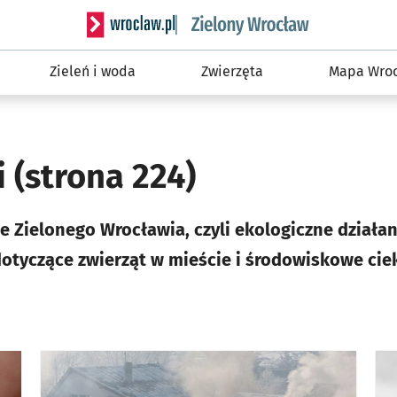
Serwis informacyjny wroclaw.pl podserwis: Śro
Zieleń i woda
Zwierzęta
Mapa Wroc
i
(strona 224)
e Zielonego Wrocławia, czyli ekologiczne działan
dotyczące zwierząt w mieście i środowiskowe cie