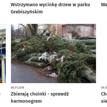
Wstrzymano wycinkę drzew w parku
Wa
Grabiszyńskim
08.01.2016
09.0
e
Zbierają choinki - sprawdź
Ch
harmonogram
si