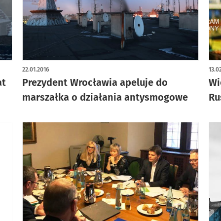
22.01.2016
13.0
at
Prezydent Wrocławia apeluje do
Wi
marszałka o działania antysmogowe
Ru