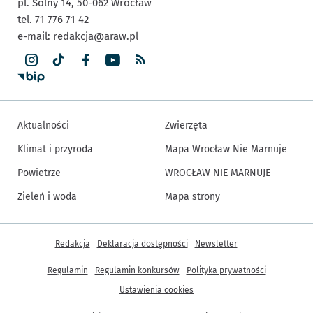
pl. Solny 14,
50-062
Wrocław
tel. 71 776 71 42
e-mail:
redakcja@araw.pl
Aktualności
Zwierzęta
Klimat i przyroda
Mapa Wrocław Nie Marnuje
Powietrze
WROCŁAW NIE MARNUJE
Zieleń i woda
Mapa strony
Inne informacje
Redakcja
Deklaracja dostępności
Newsletter
Regulamin
Regulamin konkursów
Polityka prywatności
Ustawienia cookies