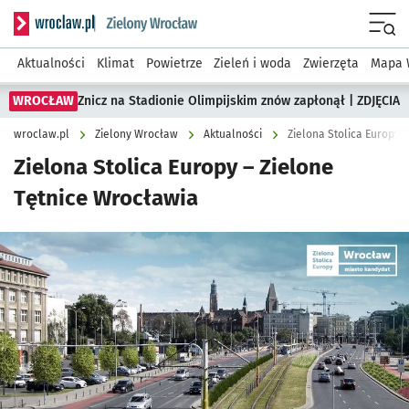
Serwis informacyjny wroclaw.pl podserwis: Środowisko we 
Menu
Aktualności
Klimat
Powietrze
Zieleń i woda
Zwierzęta
Mapa 
WROCŁAW
Znicz na Stadionie Olimpijskim znów zapłonął | ZDJĘCIA
wroclaw.pl
Zielony Wrocław
Aktualności
Zielona Stolica Europy 
Zielona Stolica Europy – Zielone
Tętnice Wrocławia
Kliknij, aby powiększyć