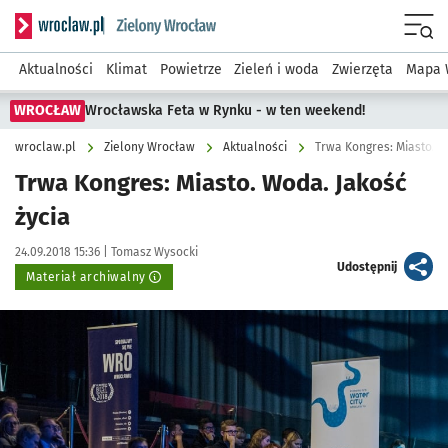
Serwis informacyjny wroclaw.pl podserwis: Środowisko we 
Menu
Aktualności
Klimat
Powietrze
Zieleń i woda
Zwierzęta
Mapa 
WROCŁAW
Wrocławska Feta w Rynku - w ten weekend!
wroclaw.pl
Zielony Wrocław
Aktualności
Trwa Kongres: Miasto. W
Trwa Kongres: Miasto. Woda. Jakość
życia
Data publikacji:
Autor:
24.09.2018 15:36 |
Tomasz Wysocki
artykuł
Udostępnij
Materiał archiwalny
Kliknij, aby powiększyć