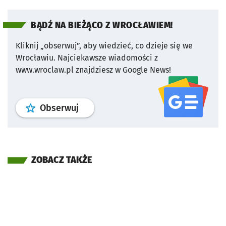
BĄDŹ NA BIEŻĄCO Z WROCŁAWIEM!
Kliknij „obserwuj”, aby wiedzieć, co dzieje się we
Wrocławiu.
Najciekawsze wiadomości z
www.wroclaw.pl znajdziesz w Google News!
profil
google news
serwisu wroclaw
Obserwuj
ZOBACZ TAKŻE