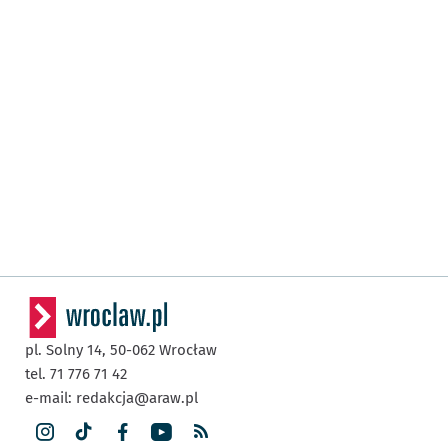
pl. Solny 14,
50-062
Wrocław
tel. 71 776 71 42
e-mail:
redakcja@araw.pl