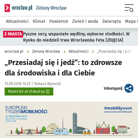
Serwis informacyjny wroclaw.pl podserwis: Środowisko we 
Menu
Aktualności
Klimat
Powietrze
Zieleń i woda
Zwierzęta
Mapa 
Z MIASTA
Pyszne sery, wspaniałe wędliny, wyborne słodkości. W
Rynku do niedzieli trwa Wrocławska Feta [ZDJĘCIA]
wroclaw.pl
Zielony Wrocław
Aktualności
„Przesiadaj się i jedź”: 
„Przesiadaj się i jedź”: to zdrowsze
dla środowiska i dla Ciebie
Data publikacji:
Autor:
13.09.2018 15:22 |
Tomasz Wysocki
artykuł
Udostępnij
Materiał archiwalny
Kliknij, aby powiększyć