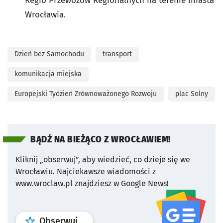
Regio Przewozów Regionalnych na terenie miasta
Wrocławia.
Dzień bez Samochodu
transport
komunikacja miejska
Europejski Tydzień Zrównoważonego Rozwoju
plac Solny
BĄDŹ NA BIEŻĄCO Z WROCŁAWIEM!
Kliknij „obserwuj”, aby wiedzieć, co dzieje się we
Wrocławiu.
Najciekawsze wiadomości z
www.wroclaw.pl znajdziesz w Google News!
profil
google news
serwisu wroclaw
Obserwuj