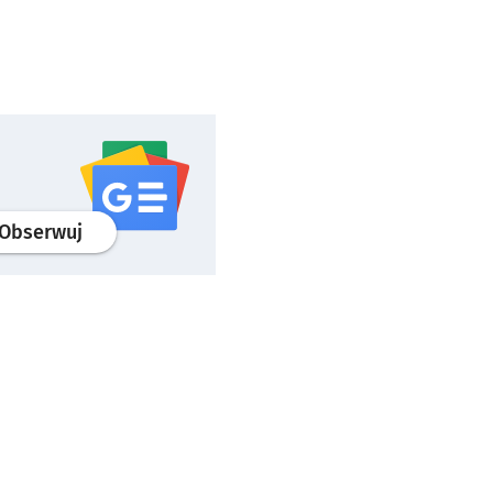
profil
google news
serwisu wroclaw.pl
Obserwuj