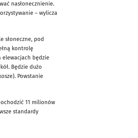
ować nasłonecznienie.
orzystywanie – wylicza
le słoneczne, pod
ełną kontrolę
a elewacjach będzie
okół. Będzie dużo
 kosze). Powstanie
 pochodzić 11 milionów
owsze standardy