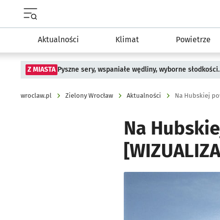
Menu główne portalu wroclaw.pl
Aktualności
Klimat
Powietrze
Z MIASTA
Pyszne sery, wspaniałe wędliny, wyborne słodkości.
wroclaw.pl
Zielony Wrocław
Aktualności
Na Hubskiej po
Na Hubskie
[WIZUALIZA
Kliknij, aby powiększyć