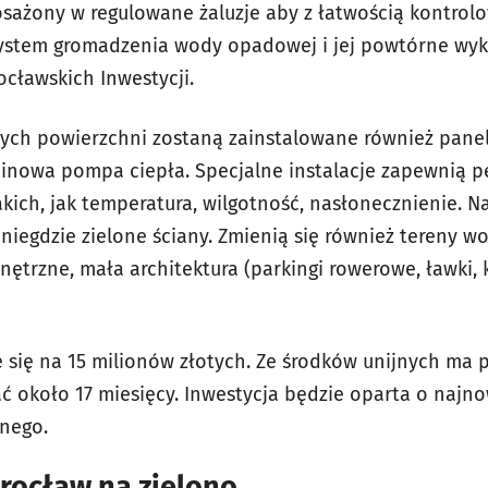
ażony w regulowane żaluzje aby z łatwością kontrol
ystem gromadzenia wody opadowej i jej powtórne wyk
ocławskich Inwestycji.
nych powierzchni zostaną zainstalowane również pane
ębinowa pompa ciepła. Specjalne instalacje zapewnią p
ich, jak temperatura, wilgotność, nasłonecznienie. N
niegdzie zielone ściany. Zmienią się również tereny w
wnętrzne, mała architektura (parkingi rowerowe, ławki,
je się na 15 milionów złotych. Ze środków unijnych ma
ć około 17 miesięcy. Inwestycja będzie oparta o najn
nego.
rocław na zielono