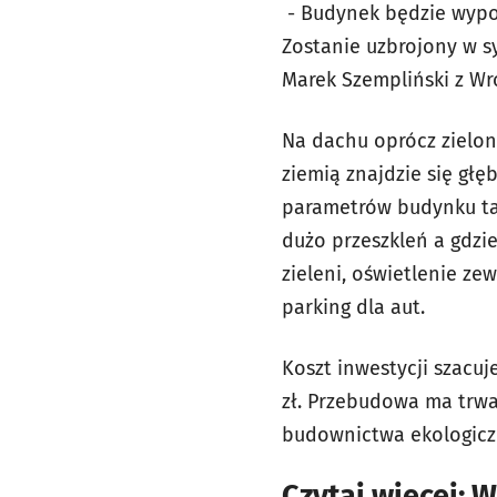
- Budynek będzie wypos
Zostanie uzbrojony w s
Marek Szempliński z Wr
Na dachu oprócz zielo
ziemią znajdzie się gł
parametrów budynku tak
dużo przeszkleń a gdzie
zieleni, oświetlenie ze
parking dla aut.
Koszt inwestycji szacu
zł. Przebudowa ma trwa
budownictwa ekologicz
Czytaj więcej:
W