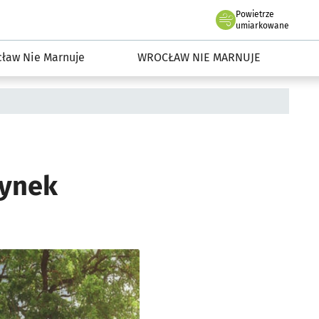
Powietrze
we Wrocławiu
dowisko we Wrocławiu
umiarkowane
ław Nie Marnuje
WROCŁAW NIE MARNUJE
dynek