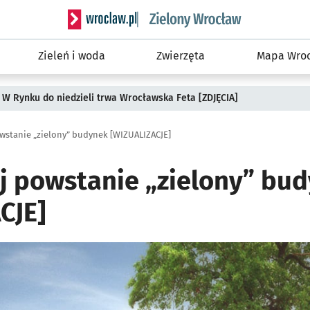
Serwis informacyjny wroclaw.pl podserwis: Śro
Zieleń i woda
Zwierzęta
Mapa Wroc
 W Rynku do niedzieli trwa Wrocławska Feta [ZDJĘCIA]
wstanie „zielony” budynek [WIZUALIZACJE]
j powstanie „zielony” bu
CJE]