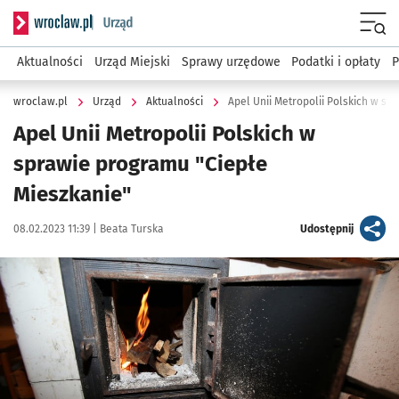
Serwis informacyjny wroclaw.pl podserwis: Urząd
Menu
Aktualności
Urząd Miejski
Sprawy urzędowe
Podatki i opłaty
P
wroclaw.pl
Urząd
Aktualności
Apel Unii Metropolii Polskich w sp
Apel Unii Metropolii Polskich w
sprawie programu "Ciepłe
Mieszkanie"
Data publikacji:
Autor:
artykuł
08.02.2023 11:39 |
Beata Turska
Udostępnij
Kliknij, aby powiększyć