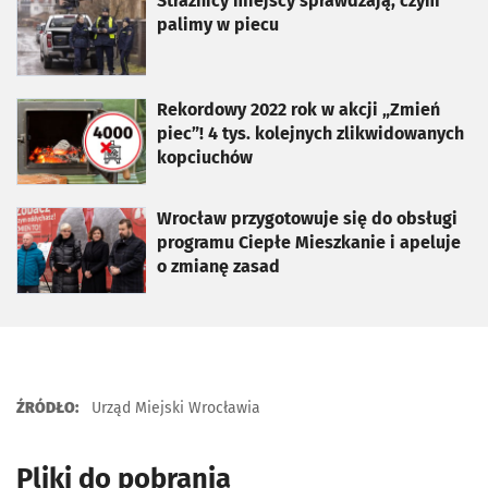
otworzy się w nowej karcie
Strażnicy miejscy sprawdzają, czym
palimy w piecu
otworzy się w nowej karcie
Rekordowy 2022 rok w akcji „Zmień
piec”! 4 tys. kolejnych zlikwidowanych
kopciuchów
otworzy się w nowej karcie
Wrocław przygotowuje się do obsługi
programu Ciepłe Mieszkanie i apeluje
o zmianę zasad
ŹRÓDŁO:
Urząd Miejski Wrocławia
Pliki do pobrania