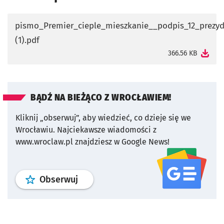
pismo_Premier_cieple_mieszkanie__podpis_12_prezy
(1).pdf
otworzy się w nowej karcie
366.56 KB
BĄDŹ NA BIEŻĄCO Z WROCŁAWIEM!
Kliknij „obserwuj”, aby wiedzieć, co dzieje się we
Wrocławiu.
Najciekawsze wiadomości z
www.wroclaw.pl znajdziesz w Google News!
profil
google news
serwisu wroclaw
Obserwuj