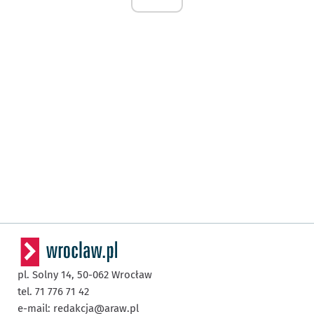
pl. Solny 14,
50-062
Wrocław
tel. 71 776 71 42
e-mail:
redakcja@araw.pl