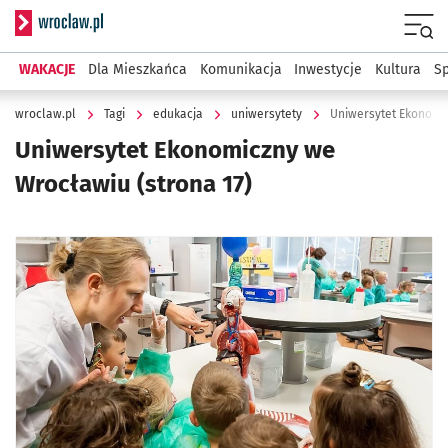
Serwis informacyjny wroclaw.pl
Menu
WAKACJE
Dla Mieszkańca
Komunikacja
Inwestycje
Kultura
Sp
wroclaw.pl
Tagi
edukacja
uniwersytety
Uniwersytet Ekonomi
Uniwersytet Ekonomiczny we
Wrocławiu
(strona 17)