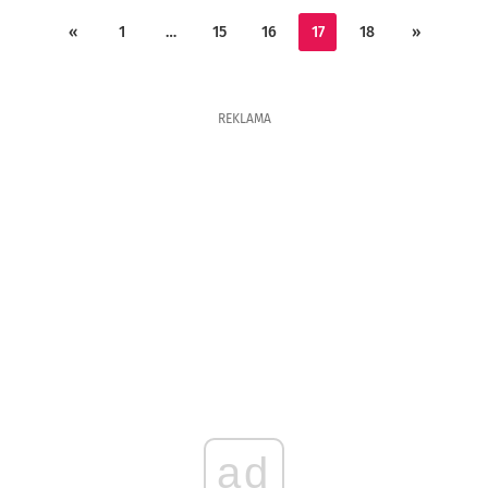
«
1
…
15
16
17
18
»
REKLAMA
ad