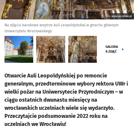
www.wroclaw.pl
Na zdjęciu barokowe wnętrze Auli Leopoldyńskiej w gmachu głównym
Uniwersytetu Wrocławskiego
GALERIA
8
ZDJĘĆ
Otwarcie Auli Leopoldyńskiej po remoncie
generalnym, przedterminowe wybory rektora UWr i
wielki pożar na Uniwersytecie Przyrodniczym – w
ciągu ostatnich dwunastu miesięcy na
wrocławskich uczelniach wiele się wydarzyło.
Przeczytajcie podsumowanie 2022 roku na
uczelniach we Wrocławiu!