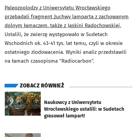
Paleozoolodzy z Uniwersytetu Wrocławskiego
przebadali fragment żuchwy lamparta z zachowanym
dolnym łamaczem, także z Jaskini Radochowskiej.
Ustalili, że zwierzę występowało w Sudetach
Wschodnich ok. 43-41 tys. lat temu, czyli w okresie
ostatniego zlodowacenia. Wyniki analiz przedstawili
na łamach czasopisma "Radiocarbon".
ZOBACZ RÓWNIEŻ
otworzy się w nowej karcie
Naukowcy z Uniwersytetu
Wrocławskiego ustalili: w Sudetach
grasował lampart!