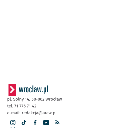
pl. Solny 14,
50-062
Wrocław
tel. 71 776 71 42
e-mail:
redakcja@araw.pl