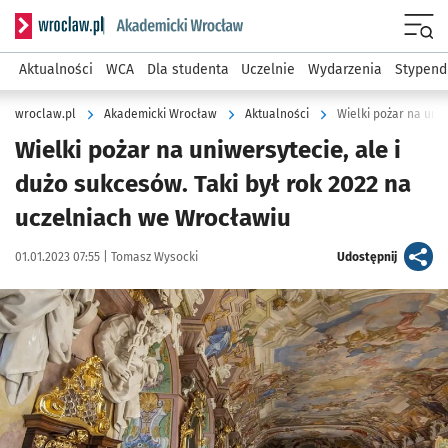
Serwis informacyjny wroclaw.pl podserwis: Akademicki Wro
Men
Aktualności
WCA
Dla studenta
Uczelnie
Wydarzenia
Stypend
wroclaw.pl
Akademicki Wrocław
Aktualności
Wielki pożar na uniwersytecie, ale i
dużo sukcesów. Taki był rok 2022 na
uczelniach we Wrocławiu
Data publikacji:
Autor:
artykuł
01.01.2023 07:55 |
Tomasz Wysocki
Udostępnij
Kliknij, aby zobaczyć galerię