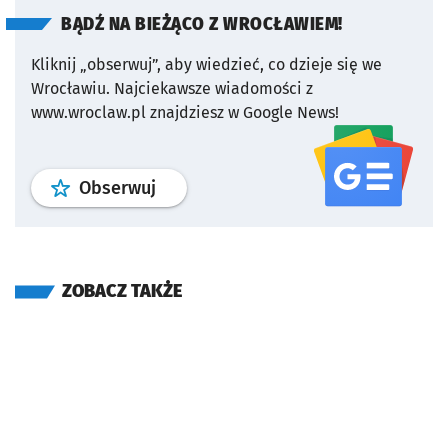
BĄDŹ NA BIEŻĄCO Z WROCŁAWIEM!
Kliknij „obserwuj”, aby wiedzieć, co dzieje się we
Wrocławiu.
Najciekawsze wiadomości z
www.wroclaw.pl znajdziesz w Google News!
profil
google news
serwisu wroclaw
Obserwuj
ZOBACZ TAKŻE