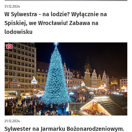
artykuł z galerią zdjęć
31.12.2024
W Sylwestra - na lodzie? Wyłącznie na
Spiskiej, we Wrocławiu! Zabawa na
lodowisku
artykuł z galerią zdjęć
31.12.2024
Sylwester na Jarmarku Bożonarodzeniowym.