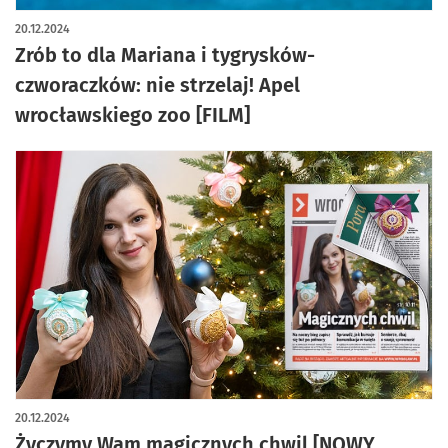
20.12.2024
Zrób to dla Mariana i tygrysków-
czworaczków: nie strzelaj! Apel
wrocławskiego zoo [FILM]
20.12.2024
Życzymy Wam magicznych chwil [NOWY