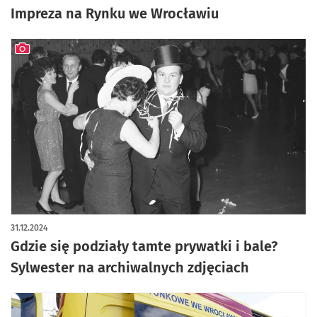
Impreza na Rynku we Wrocławiu
artykuł z galerią zdjęć
31.12.2024
Gdzie się podziały tamte prywatki i bale?
Sylwester na archiwalnych zdjęciach