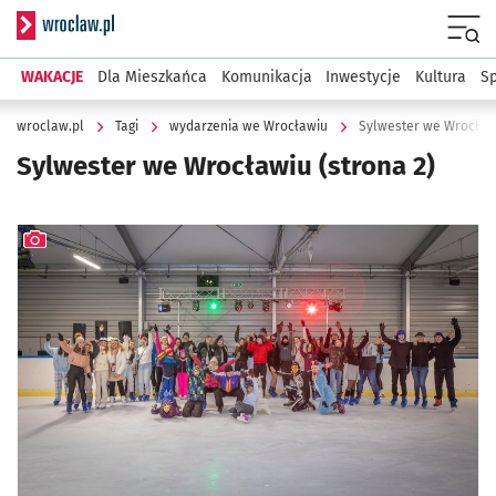
Serwis informacyjny wroclaw.pl
Menu
WAKACJE
Dla Mieszkańca
Komunikacja
Inwestycje
Kultura
Sp
wroclaw.pl
Tagi
wydarzenia we Wrocławiu
Sylwester we Wrocław
Sylwester we Wrocławiu
(strona 2)