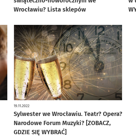
świąteczno-noworocznym we
w 
Wrocławiu? Lista sklepów
WY
19.11.2022
Sylwester we Wrocławiu. Teatr? Opera?
Narodowe Forum Muzyki? [ZOBACZ,
GDZIE SIĘ WYBRAĆ]