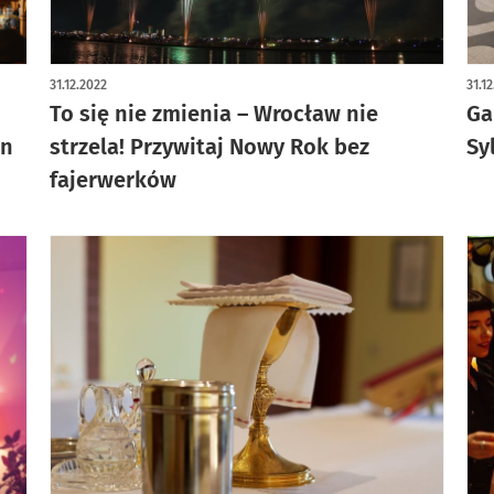
31.12.2022
31.1
To się nie zmienia – Wrocław nie
Ga
en
strzela! Przywitaj Nowy Rok bez
Sy
fajerwerków