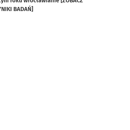
tym roku wrocławianie [ZOBACZ
NIKI BADAŃ]