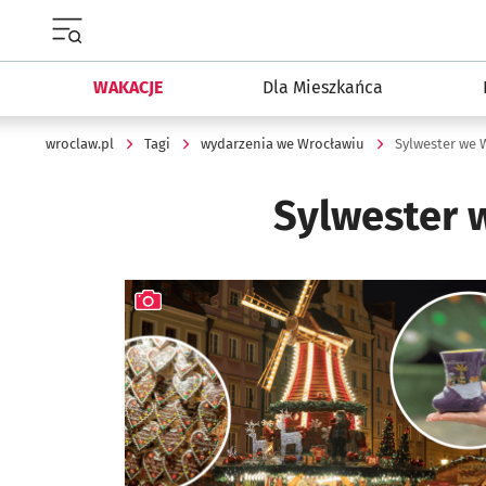
Menu główne portalu wroclaw.pl
WAKACJE
Dla Mieszkańca
wroclaw.pl
Tagi
wydarzenia we Wrocławiu
Sylwester we 
Sylwester 