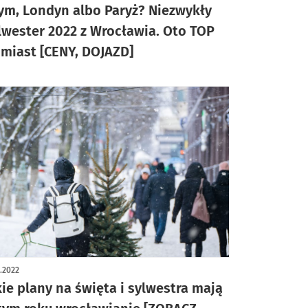
ym, Londyn albo Paryż? Niezwykły
lwester 2022 z Wrocławia. Oto TOP
 miast [CENY, DOJAZD]
2.2022
kie plany na święta i sylwestra mają