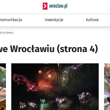
Serwis informacyjny wro
Komunikacja
Inwestycje
Kultura
Wrocławiu
we Wrocławiu
(strona 4)