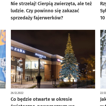
Nie strzelaj! Cierpią zwierzęta, ale też
Rz
ludzie. Czy powinno się zakazać
Sy
sprzedaży fajerwerków?
10
26.12.2022
22.1
Co będzie otwarte w okresie
Ja