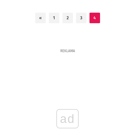
«
1
2
3
4
REKLAMA
ad