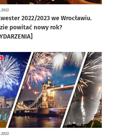
2.2022
lwester 2022/2023 we Wrocławiu.
zie powitać nowy rok?
YDARZENIA]
ykuł z galerią zdjęć
2.2022