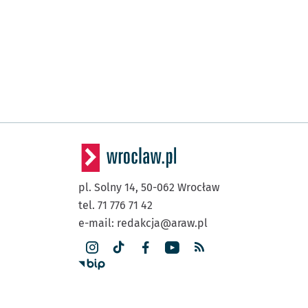
pl. Solny 14,
50-062
Wrocław
tel. 71 776 71 42
e-mail:
redakcja@araw.pl