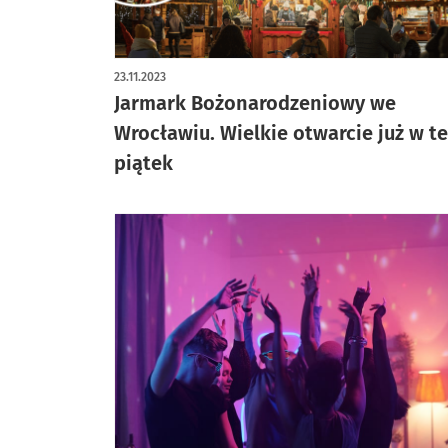
artykuł z galerią zdjęć
23.11.2023
Jarmark Bożonarodzeniowy we
Wrocławiu. Wielkie otwarcie już w t
piątek