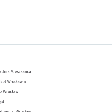
adnik Mieszkańca
żet Wrocławia
z Wrocław
ąd
demicki Wrocław