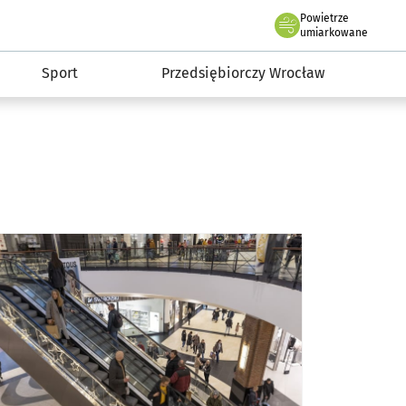
claw.pl
Powietrze
we Wrocławiu
umiarkowane
Sport
Przedsiębiorczy Wrocław