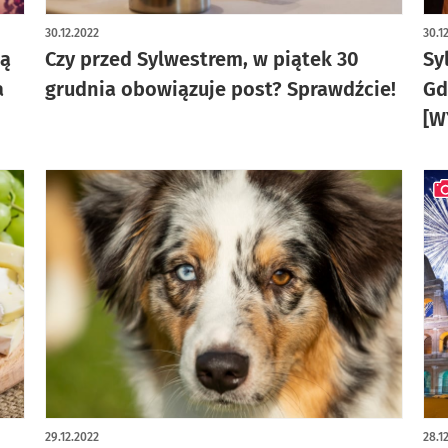
30.12.2022
30.1
zą
Czy przed Sylwestrem, w piątek 30
Sy
a
grudnia obowiązuje post? Sprawdźcie!
Gd
[W
art
29.12.2022
28.1