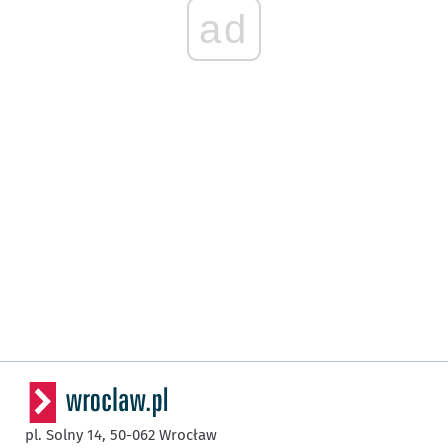
ad
pl. Solny 14,
50-062
Wrocław