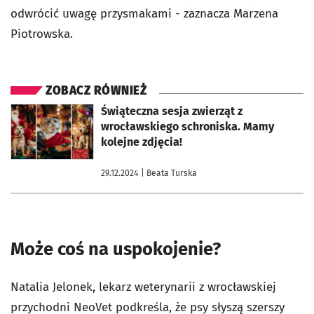
odwrócić uwagę przysmakami - zaznacza Marzena
Piotrowska.
ZOBACZ RÓWNIEŻ
otworzy się w nowej karcie
Świąteczna sesja zwierząt z
wrocławskiego schroniska. Mamy
kolejne zdjęcia!
29.12.2024
| Beata Turska
Może coś na uspokojenie?
Natalia Jelonek, lekarz weterynarii z wrocławskiej
przychodni NeoVet podkreśla, że psy słyszą szerszy