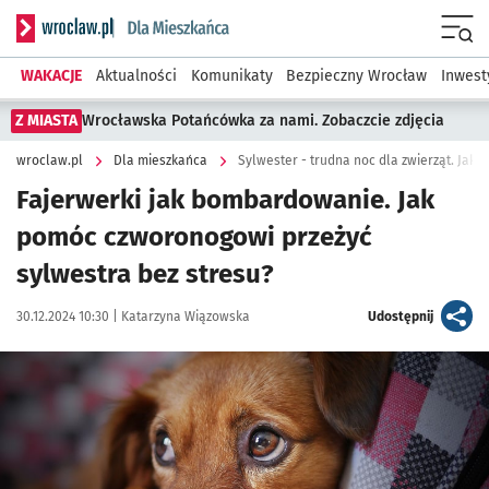
Serwis informacyjny wroclaw.pl podserwis: Dla mieszkańca
Menu
WAKACJE
Aktualności
Komunikaty
Bezpieczny Wrocław
Inwest
Z MIASTA
Wrocławska Potańcówka za nami. Zobaczcie zdjęcia
wroclaw.pl
Dla mieszkańca
Sylwester - trudna noc dla zwierząt. Jak 
Fajerwerki jak bombardowanie. Jak
pomóc czworonogowi przeżyć
sylwestra bez stresu?
Data publikacji:
Autor:
artykuł
30.12.2024 10:30 |
Katarzyna Wiązowska
Udostępnij
Kliknij, aby powiększyć