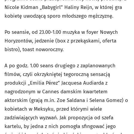
Nicole Kidman „Babygirl” Haliny Reijn, w której gra
kobietę uwodzącą sporo młodszego mężczyznę.
Po seansie, od 23.00-1.00 muzyka w foyer Nowych
Horyzontów, jedzenie (box z przekąskami, oferta
bistro), toast noworoczny.
A po godz. 1.00 seans drugiego z zaplanowanych
filmów, czyli okrzykniętej tegoroczną sensacją
produkcji „Emilia Pérez” Jacquesa Audiarda z
nagrodzonym w Cannes damskim kwartetem
aktorskim (grają m.in. Zoe Saldana i Selena Gomez) o
kobietach w Meksyku, przed którymi wiele
zadziwiających wyzwań. Jak propozycja od szefa
kartelu, by jedna z nich pomogła sfingować jego