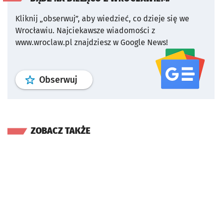
Kliknij „obserwuj”, aby wiedzieć, co dzieje się we
Wrocławiu.
Najciekawsze wiadomości z
www.wroclaw.pl znajdziesz w Google News!
profil
google news
serwisu wroclaw
Obserwuj
ZOBACZ TAKŻE