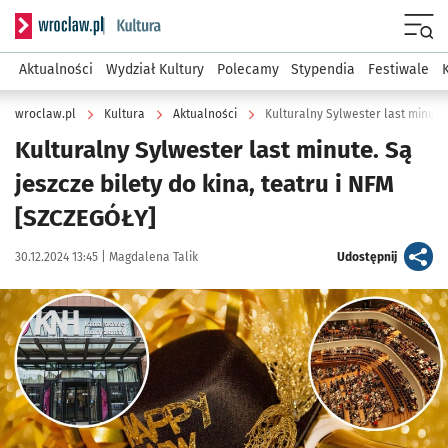
Serwis informacyjny wroclaw.pl podserwis: Kultura
Menu
Aktualności
Wydział Kultury
Polecamy
Stypendia
Festiwale
wroclaw.pl
Kultura
Aktualności
Kulturalny Sylwester last minute. Są
jeszcze bilety do kina, teatru i NFM
[SZCZEGÓŁY]
Data publikacji:
Autor:
artykuł
30.12.2024 13:45 |
Magdalena Talik
Udostępnij
Kliknij, aby powiększyć