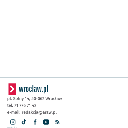
pl. Solny 14,
50-062
Wrocław
tel. 71 776 71 42
e-mail:
redakcja@araw.pl