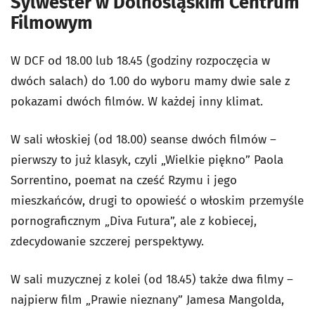
Sylwester w Dolnośląskim Centrum
Filmowym
W DCF od 18.00 lub 18.45 (godziny rozpoczęcia w
dwóch salach) do 1.00 do wyboru mamy dwie sale z
pokazami dwóch filmów. W każdej inny klimat.
W sali włoskiej (od 18.00) seanse dwóch filmów –
pierwszy to już klasyk, czyli „Wielkie piękno” Paola
Sorrentino, poemat na cześć Rzymu i jego
mieszkańców, drugi to opowieść o włoskim przemyśle
pornograficznym „Diva Futura”, ale z kobiecej,
zdecydowanie szczerej perspektywy.
W sali muzycznej z kolei (od 18.45) także dwa filmy –
najpierw film „Prawie nieznany” Jamesa Mangolda,