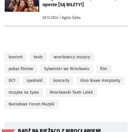
operze [SĄ BILETY!]
28.12.2024
| Agata Zięba
koncert
teatr
wrocławscy muzycy
pokaz filmów
Sylwester we Wrocławiu
film
DCF
spektakl
koncerty
Kino Nowe Horyzonty
muzyka na żywo
Wrocławski Teatr Lalek
Narodowe Forum Muzyki
BĄDŹ NA BIEŻĄCO Z WROCŁAWIEM!