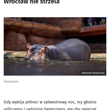
Wrocław nie strzela
Oleksandr Poliakovsky
Hipopotam
Gdy wybija północ w sylwestrową noc, my głośno
odliczamy i radośnie świętujemy, ale dla zwierząt