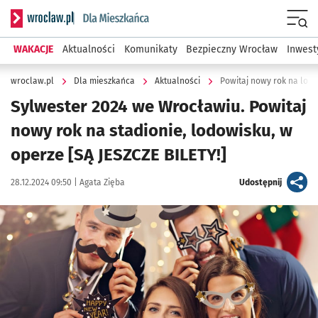
Serwis informacyjny wroclaw.pl podserwis: Dla mieszkańca
Menu
WAKACJE
Aktualności
Komunikaty
Bezpieczny Wrocław
Inwest
wroclaw.pl
Dla mieszkańca
Aktualności
Powitaj nowy rok na lodzi
Sylwester 2024 we Wrocławiu. Powitaj
nowy rok na stadionie, lodowisku, w
operze [SĄ JESZCZE BILETY!]
Data publikacji:
Autor:
artykuł
28.12.2024 09:50 |
Agata Zięba
Udostępnij
Kliknij, aby powiększyć