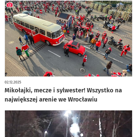
artykuł z galerią zdjęć
02.12.2025
Mikołajki, mecze i sylwester! Wszystko na
największej arenie we Wrocławiu