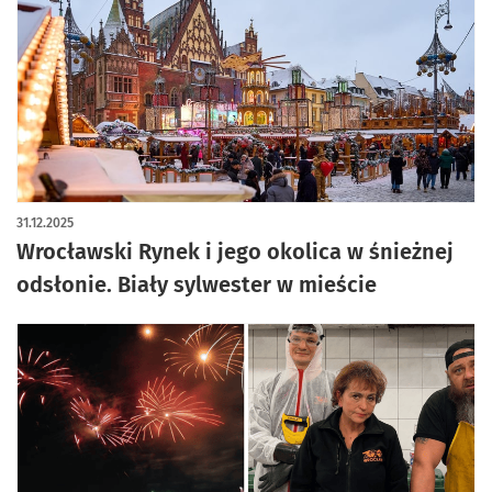
artykuł z galerią zdjęć
31.12.2025
Wrocławski Rynek i jego okolica w śnieżnej
odsłonie. Biały sylwester w mieście