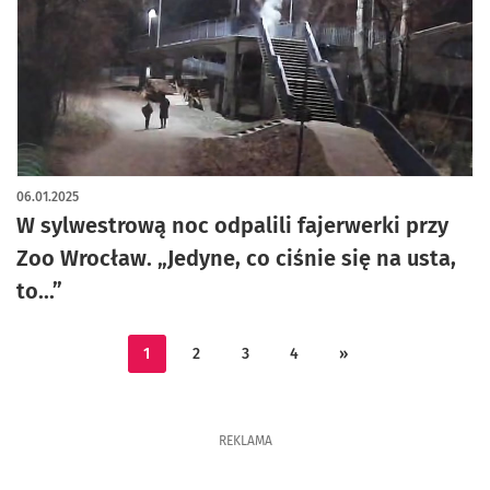
06.01.2025
W sylwestrową noc odpalili fajerwerki przy
Zoo Wrocław. „Jedyne, co ciśnie się na usta,
to...”
1
2
3
4
»
REKLAMA