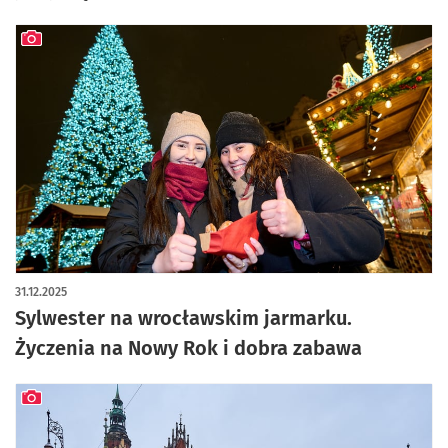
artykuł z galerią zdjęć
31.12.2025
Sylwester na wrocławskim jarmarku.
Życzenia na Nowy Rok i dobra zabawa