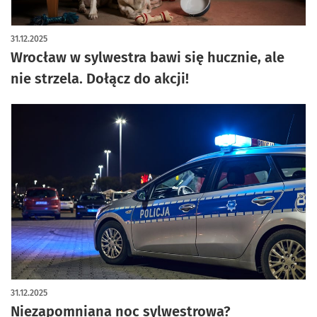
31.12.2025
Wrocław w sylwestra bawi się hucznie, ale
nie strzela. Dołącz do akcji!
31.12.2025
Niezapomniana noc sylwestrowa?