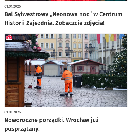
artykuł z galerią zdjęć
01.01.2026
Bal Sylwestrowy „Neonowa noc” w Centrum
Historii Zajezdnia. Zobaczcie zdjęcia!
artykuł z galerią zdjęć
01.01.2026
Noworoczne porządki. Wrocław już
posprzątany!