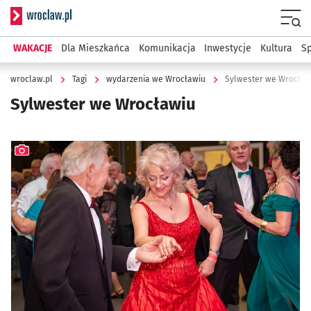
Serwis informacyjny wroclaw.pl
Menu
WAKACJE
Dla Mieszkańca
Komunikacja
Inwestycje
Kultura
Sp
wroclaw.pl
Tagi
wydarzenia we Wrocławiu
Sylwester we Wrocław
Sylwester we Wrocławiu