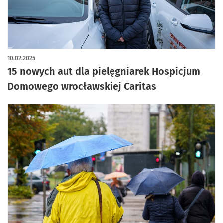
artykuł z galerią zdjęć
10.02.2025
15 nowych aut dla pielęgniarek Hospicjum
Domowego wrocławskiej Caritas