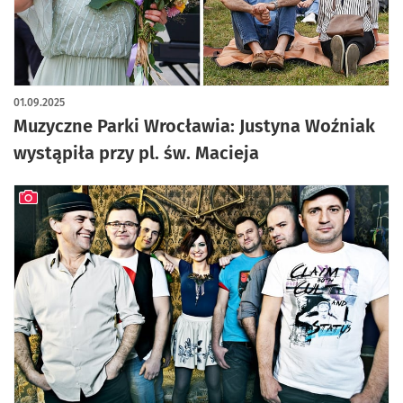
artykuł z galerią zdjęć
01.09.2025
Muzyczne Parki Wrocławia: Justyna Woźniak
wystąpiła przy pl. św. Macieja