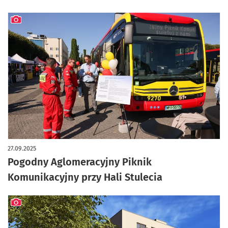
artykuł z galerią zdjęć
27.09.2025
Pogodny Aglomeracyjny Piknik
Komunikacyjny przy Hali Stulecia