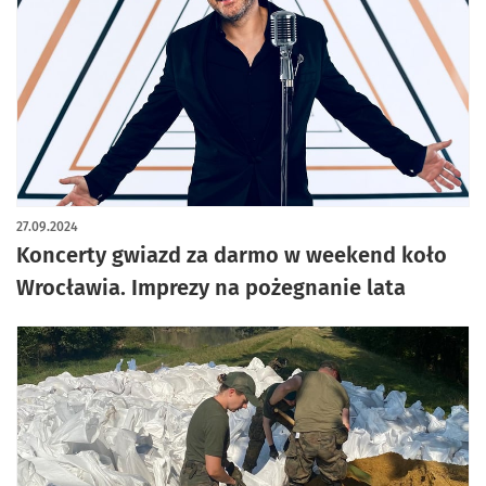
artykuł z galerią zdjęć
27.09.2024
Koncerty gwiazd za darmo w weekend koło
Wrocławia. Imprezy na pożegnanie lata