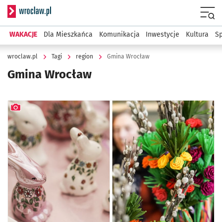
Serwis informacyjny wroclaw.pl
Menu
WAKACJE
Dla Mieszkańca
Komunikacja
Inwestycje
Kultura
Sp
wroclaw.pl
Tagi
region
Gmina Wrocław
Gmina Wrocław