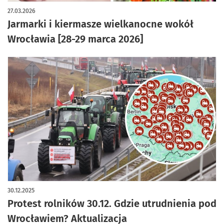
artykuł z galerią zdjęć
27.03.2026
Jarmarki i kiermasze wielkanocne wokół
Wrocławia [28-29 marca 2026]
30.12.2025
Protest rolników 30.12. Gdzie utrudnienia pod
Wrocławiem? Aktualizacja