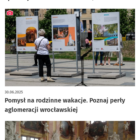
artykuł z galerią zdjęć
30.06.2025
Pomysł na rodzinne wakacje. Poznaj perły
aglomeracji wrocławskiej