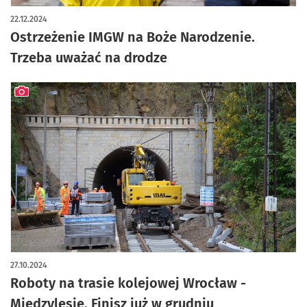
22.12.2024
Ostrzeżenie IMGW na Boże Narodzenie.
Trzeba uważać na drodze
artykuł z galerią zdjęć
27.10.2024
Roboty na trasie kolejowej Wrocław -
Międzylesie. Finisz już w grudniu