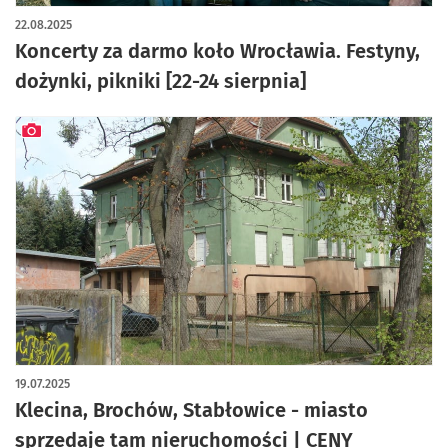
artykuł z galerią zdjęć
22.08.2025
Koncerty za darmo koło Wrocławia. Festyny,
dożynki, pikniki [22-24 sierpnia]
artykuł z galerią zdjęć
19.07.2025
Klecina, Brochów, Stabłowice - miasto
sprzedaje tam nieruchomości | CENY