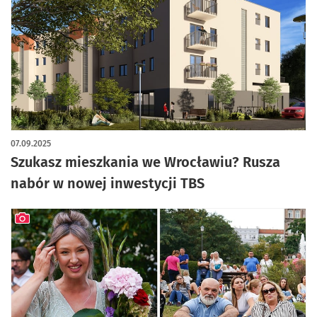
artykuł z galerią zdjęć
07.09.2025
Szukasz mieszkania we Wrocławiu? Rusza
nabór w nowej inwestycji TBS