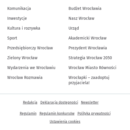
Komunikacja
Budżet Wrocławia
Inwestycje
Nasz Wrocław
Kultura i rozrywka
Urząd
Sport
Akademicki Wrocław
Przedsiębiorczy Wrocław
Prezydent Wrocławia
Zielony Wrocław
Strategia Wrocław 2050
Wydarzenia we Wrocławiu
Wrocław Miasto Równości
Wrocław Rozmawia
Wrocłapki – zaadoptuj
przyjaciela!
Inne informacje
Redakcja
Deklaracja dostępności
Newsletter
Regulamin
Regulamin konkursów
Polityka prywatności
Ustawienia cookies