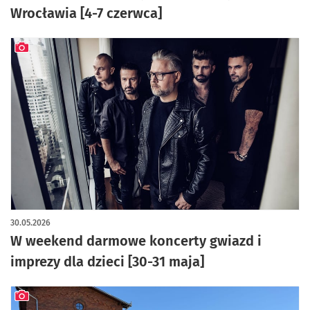
Wrocławia [4-7 czerwca]
artykuł z galerią zdjęć
30.05.2026
W weekend darmowe koncerty gwiazd i
imprezy dla dzieci [30-31 maja]