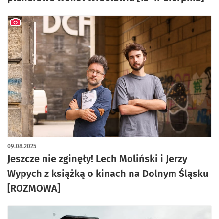
artykuł z galerią zdjęć
09.08.2025
Jeszcze nie zginęły! Lech Moliński i Jerzy
Wypych z książką o kinach na Dolnym Śląsku
[ROZMOWA]