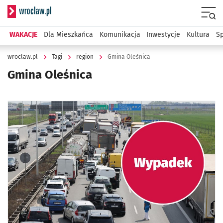
Serwis informacyjny wroclaw.pl
Menu
WAKACJE
Dla Mieszkańca
Komunikacja
Inwestycje
Kultura
Sp
wroclaw.pl
Tagi
region
Gmina Oleśnica
Gmina Oleśnica