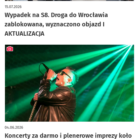
15.07.2026
Wypadek na S8. Droga do Wrocławia
zablokowana, wyznaczono objazd I
AKTUALIZACJA
artykuł z galerią zdjęć
04.06.2026
Koncerty za darmo i plenerowe imprezy koło