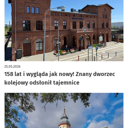
artykuł z galerią zdjęć
25.05.2026
158 lat i wygląda jak nowy! Znany dworzec
kolejowy odsłonił tajemnice