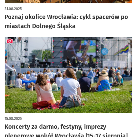
artykuł z galerią zdjęć
31.08.2025
Poznaj okolice Wrocławia: cykl spacerów po
miastach Dolnego Śląska
artykuł z galerią zdjęć
15.08.2025
Koncerty za darmo, festyny, imprezy
plenerowe wokół Wrocławia [15-17 sierpnia]