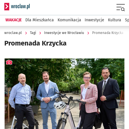
Serwis informacyjny wroclaw.pl
Menu
WAKACJE
Dla Mieszkańca
Komunikacja
Inwestycje
Kultura
Sp
wroclaw.pl
Tagi
Inwestycje we Wrocławiu
Promenada Krzycka
Promenada Krzycka