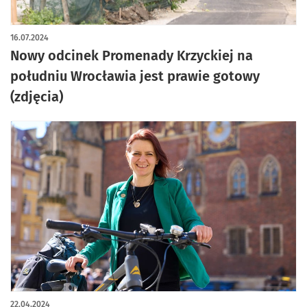
artykuł z galerią zdjęć
16.07.2024
Nowy odcinek Promenady Krzyckiej na
południu Wrocławia jest prawie gotowy
(zdjęcia)
22.04.2024