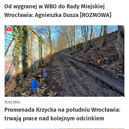
Od wygranej w WBO do Rady Miejskiej
Wrocławia: Agnieszka Dusza [ROZMOWA]
artykuł z galerią zdjęć
13.02.2024
Promenada Krzycka na południu Wrocławia:
trwają prace nad kolejnym odcinkiem