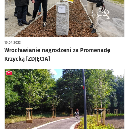
artykuł z galerią zdjęć
19.04.2023
Wrocławianie nagrodzeni za Promenadę
Krzycką [ZDJĘCIA]