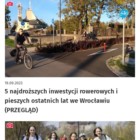
artykuł z galerią zdjęć
19.09.2023
5 najdroższych inwestycji rowerowych i
pieszych ostatnich lat we Wrocławiu
(PRZEGLĄD)