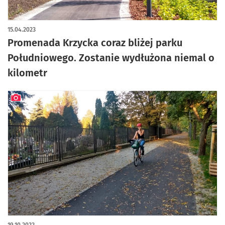
artykuł z galerią zdjęć
15.04.2023
Promenada Krzycka coraz bliżej parku
Południowego. Zostanie wydłużona niemal o
kilometr
artykuł z galerią zdjęć