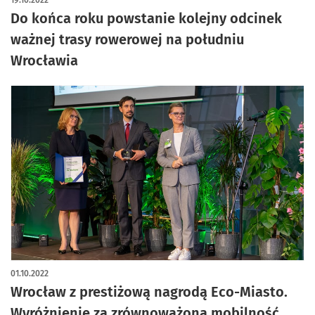
19.10.2022
Do końca roku powstanie kolejny odcinek
ważnej trasy rowerowej na południu
Wrocławia
01.10.2022
Wrocław z prestiżową nagrodą Eco-Miasto.
Wyróżnienie za zrównoważoną mobilność