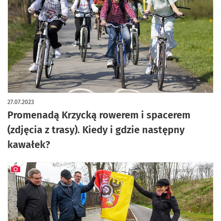
artykuł z galerią zdjęć
27.07.2023
Promenadą Krzycką rowerem i spacerem
(zdjęcia z trasy). Kiedy i gdzie następny
kawałek?