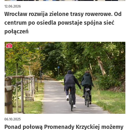
artykuł z galerią zdjęć
12.06.2026
Wrocław rozwija zielone trasy rowerowe. Od
centrum po osiedla powstaje spójna sieć
połączeń
artykuł z galerią zdjęć
06.10.2025
Ponad połową Promenady Krzyckiej możemy