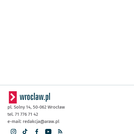
pl. Solny 14,
50-062
Wrocław
tel. 71 776 71 42
e-mail:
redakcja@araw.pl