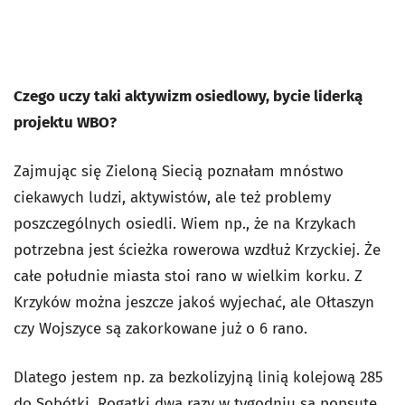
Czego uczy taki aktywizm osiedlowy, bycie liderką
projektu WBO?
Zajmując się Zieloną Siecią poznałam mnóstwo
ciekawych ludzi, aktywistów, ale też problemy
poszczególnych osiedli. Wiem np., że na Krzykach
potrzebna jest ścieżka rowerowa wzdłuż Krzyckiej. Że
całe południe miasta stoi rano w wielkim korku. Z
Krzyków można jeszcze jakoś wyjechać, ale Ołtaszyn
czy Wojszyce są zakorkowane już o 6 rano.
Dlatego jestem np. za bezkolizyjną linią kolejową 285
do Sobótki. Rogatki dwa razy w tygodniu są popsute,