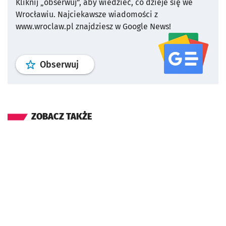
Kliknij „obserwuj”, aby wiedzieć, co dzieje się we
Wrocławiu.
Najciekawsze wiadomości z
www.wroclaw.pl znajdziesz w Google News!
profil
google news
serwisu wroclaw
Obserwuj
ZOBACZ TAKŻE