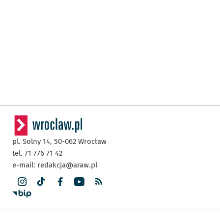
pl. Solny 14,
50-062
Wrocław
tel. 71 776 71 42
e-mail:
redakcja@araw.pl