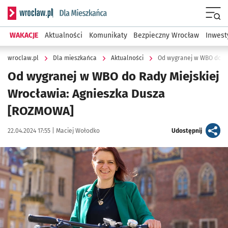
Serwis informacyjny wroclaw.pl podserwis: Dla mieszkańca
Menu
WAKACJE
Aktualności
Komunikaty
Bezpieczny Wrocław
Inwest
wroclaw.pl
Dla mieszkańca
Aktualności
Od wygranej w WBO do Ra
Od wygranej w WBO do Rady Miejskiej
Wrocławia: Agnieszka Dusza
[ROZMOWA]
Data publikacji:
Autor:
artykuł
22.04.2024 17:55 |
Maciej Wołodko
Udostępnij
Kliknij, aby powiększyć