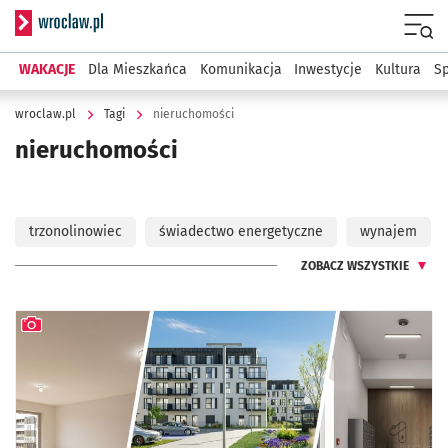
Serwis informacyjny wroclaw.pl
Menu
WAKACJE
Dla Mieszkańca
Komunikacja
Inwestycje
Kultura
Sp
wroclaw.pl
Tagi
nieruchomości
nieruchomości
trzonolinowiec
świadectwo energetyczne
wynajem
ZOBACZ WSZYSTKIE