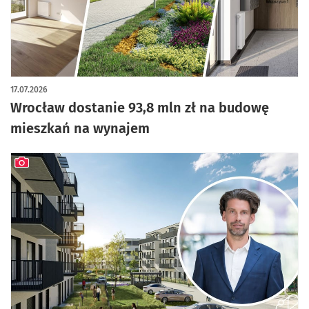
artykuł z galerią zdjęć
17.07.2026
Wrocław dostanie 93,8 mln zł na budowę
mieszkań na wynajem