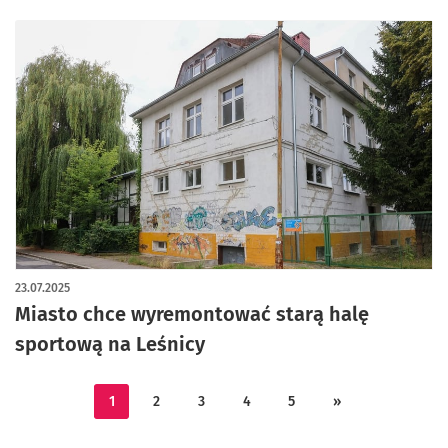
23.07.2025
Miasto chce wyremontować starą halę
sportową na Leśnicy
1
2
3
4
5
»