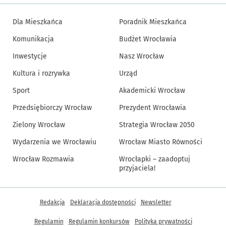
Dla Mieszkańca
Poradnik Mieszkańca
Komunikacja
Budżet Wrocławia
Inwestycje
Nasz Wrocław
Kultura i rozrywka
Urząd
Sport
Akademicki Wrocław
Przedsiębiorczy Wrocław
Prezydent Wrocławia
Zielony Wrocław
Strategia Wrocław 2050
Wydarzenia we Wrocławiu
Wrocław Miasto Równości
Wrocław Rozmawia
Wrocłapki – zaadoptuj
przyjaciela!
Inne informacje
Redakcja
Deklaracja dostępności
Newsletter
Regulamin
Regulamin konkursów
Polityka prywatności