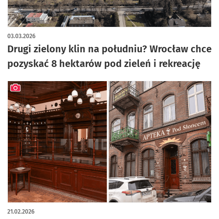
03.03.2026
Drugi zielony klin na południu? Wrocław chce
pozyskać 8 hektarów pod zieleń i rekreację
artykuł z galerią zdjęć
21.02.2026