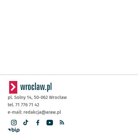
pl. Solny 14,
50-062
Wrocław
tel. 71 776 71 42
e-mail:
redakcja@araw.pl