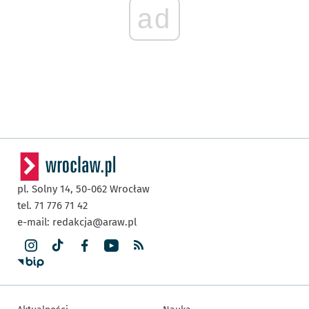
ad
pl. Solny 14,
50-062
Wrocław
tel. 71 776 71 42
e-mail:
redakcja@araw.pl