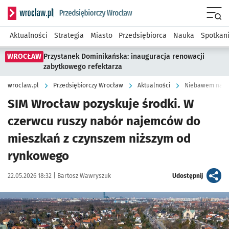
Serwis informacyjny wroclaw.pl podserwis: Strategia rozwo
Menu
Aktualności
Strategia
Miasto
Przedsiębiorca
Nauka
Spotkan
WROCŁAW
Przystanek Dominikańska: inauguracja renowacji
zabytkowego refektarza
wroclaw.pl
Przedsiębiorczy Wrocław
Aktualności
Niebawem nabór
SIM Wrocław pozyskuje środki. W
czerwcu ruszy nabór najemców do
mieszkań z czynszem niższym od
rynkowego
Data publikacji:
Autor:
artykuł
22.05.2026 18:32 |
Bartosz Wawryszuk
Udostępnij
Kliknij, aby powiększyć