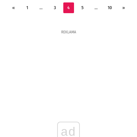
«
1
…
3
4
5
…
10
»
REKLAMA
ad