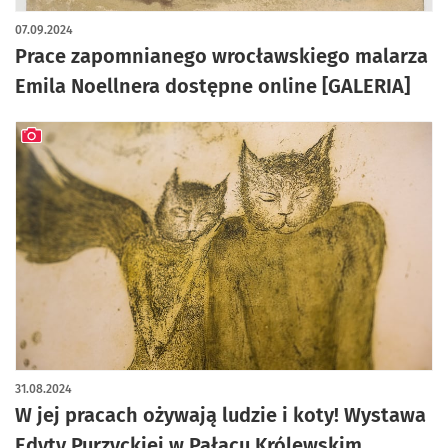
artykuł z galerią zdjęć
07.09.2024
Prace zapomnianego wrocławskiego malarza
Emila Noellnera dostępne online [GALERIA]
artykuł z galerią zdjęć
31.08.2024
W jej pracach ożywają ludzie i koty! Wystawa
Edyty Purzyckiej w Pałacu Królewskim