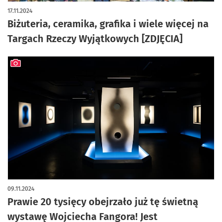
artykuł z galerią zdjęć
17.11.2024
Biżuteria, ceramika, grafika i wiele więcej na
Targach Rzeczy Wyjątkowych [ZDJĘCIA]
artykuł z galerią zdjęć
09.11.2024
Prawie 20 tysięcy obejrzało już tę świetną
wystawę Wojciecha Fangora! Jest