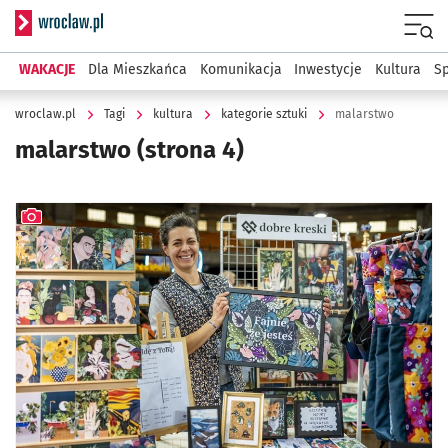
Serwis informacyjny wroclaw.pl
Menu
WAKACJE
Dla Mieszkańca
Komunikacja
Inwestycje
Kultura
Sp
wroclaw.pl
Tagi
kultura
kategorie sztuki
malarstwo
malarstwo
(strona 4)