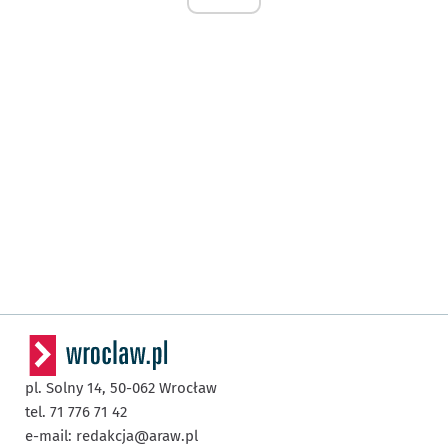
pl. Solny 14,
50-062
Wrocław
tel. 71 776 71 42
e-mail:
redakcja@araw.pl