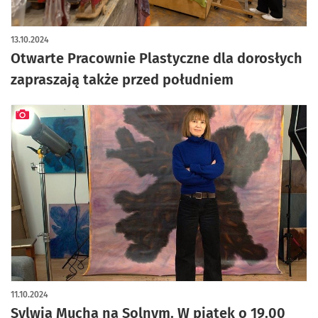
artykuł z galerią zdjęć
13.10.2024
Otwarte Pracownie Plastyczne dla dorosłych
zapraszają także przed południem
artykuł z galerią zdjęć
11.10.2024
Sylwia Mucha na Solnym. W piątek o 19.00