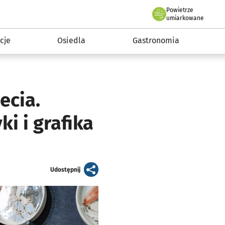
Powietrze
we Wrocławiu
 mieszkańca
umiarkowane
cje
Osiedla
Gastronomia
ecia.
i i grafika
artykuł
Udostępnij