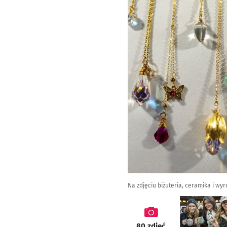
Na zdjęciu biżuteria, ceramika i wy
galeria
80
zdjęć