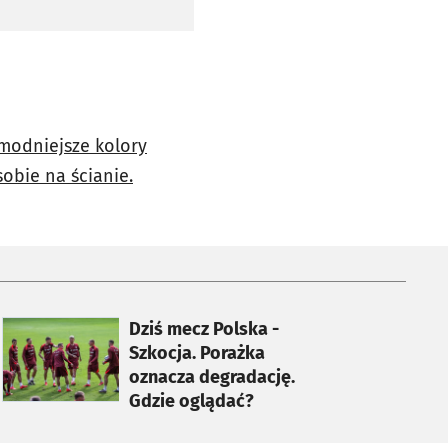
jmodniejsze kolory
obie na ścianie.
otworzy się w nowej karcie
Dziś mecz Polska -
Szkocja. Porażka
oznacza degradację.
Gdzie oglądać?