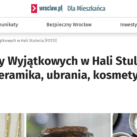
Serwis informacyjny wroclaw.pl podserwis: Dla
unikaty
Bezpieczny Wrocław
Inwesty
ątkowych w Hali Stulecia [FOTO]
y Wyjątkowych w Hali Stul
ceramika, ubrania, kosmetyk
ię