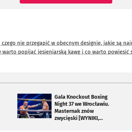
, czego nie przegapić w obecnym designie, jakie są na
 warto popijać jesieniarską kawę i co warto powiesić s
otworzy się w nowej karcie
Gala Knockout Boxing
Night 37 we Wrocławiu.
Masternak znów
zwycięski [WYNIKI,
ZDJĘCIA]