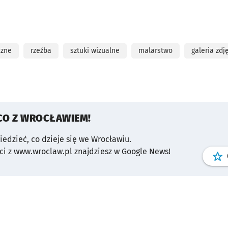
czne
rzeźba
sztuki wizualne
malarstwo
galeria zdj
CO Z WROCŁAWIEM!
wiedzieć, co dzieje się we Wrocławiu.
i z www.wroclaw.pl znajdziesz w Google News!