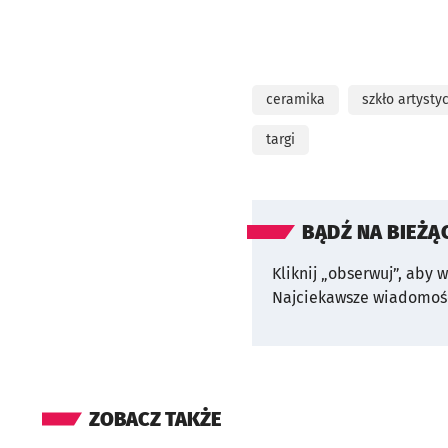
ceramika
szkło artysty
targi
BĄDŹ NA BIEŻĄ
Kliknij „obserwuj”, aby 
Najciekawsze wiadomośc
ZOBACZ TAKŻE