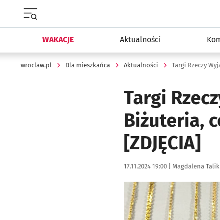
Menu główne portalu wroclaw.pl
WAKACJE
Aktualności
Kom
wroclaw.pl
Dla mieszkańca
Aktualności
Targi Rzeczy Wyj
Targi Rzecz
Biżuteria, 
[ZDJĘCIA]
Data publikacji:
Autor:
17.11.2024 19:00 |
Magdalena Talik
Kliknij, aby zobaczyć galer