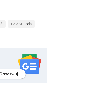
ęć
Hala Stulecia
profil
google news
serwisu wroclaw.pl
Obserwuj