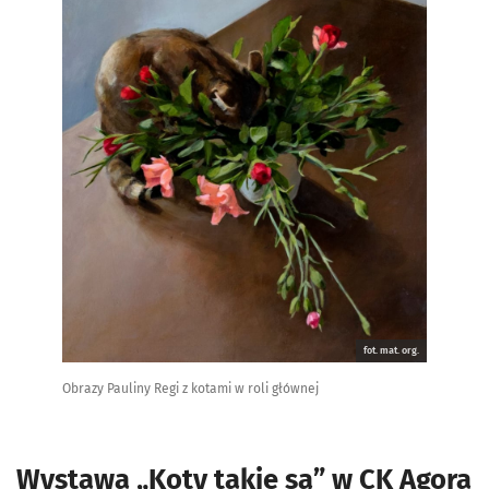
fot. mat. org.
Obrazy Pauliny Regi z kotami w roli głównej
Wystawa „Koty takie są” w CK Agora