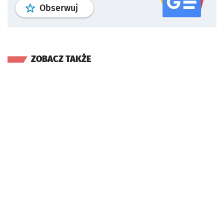
profil
google news
serwisu wroclaw
Obserwuj
ZOBACZ TAKŻE