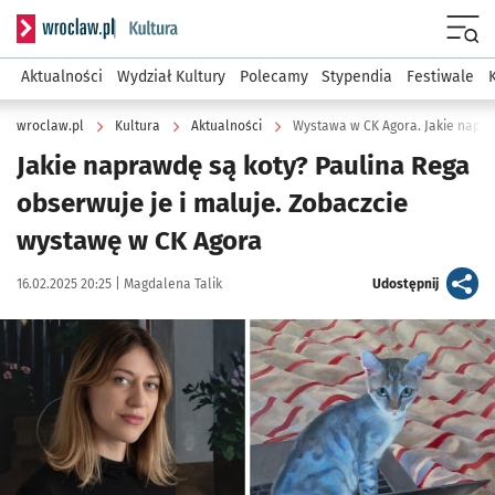
Serwis informacyjny wroclaw.pl podserwis: Kultura
Menu
Aktualności
Wydział Kultury
Polecamy
Stypendia
Festiwale
wroclaw.pl
Kultura
Aktualności
Wystawa w CK Agora. Jakie napra
Jakie naprawdę są koty? Paulina Rega
obserwuje je i maluje. Zobaczcie
wystawę w CK Agora
Data publikacji:
Autor:
artykuł
16.02.2025 20:25 |
Magdalena Talik
Udostępnij
Kliknij, aby powiększyć