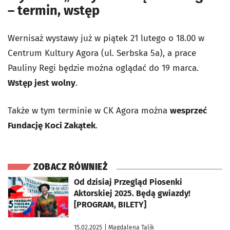
– termin, wstęp
Wernisaż wystawy już w piątek 21 lutego o 18.00 w
Centrum Kultury Agora (ul. Serbska 5a), a prace
Pauliny Regi będzie można oglądać do 19 marca.
Wstęp jest wolny
.
Także w tym terminie w CK Agora można
wesprzeć
Fundację Koci Zakątek
.
ZOBACZ RÓWNIEŻ
otworzy się w nowej karcie
Od dzisiaj Przegląd Piosenki
Aktorskiej 2025. Będą gwiazdy!
[PROGRAM, BILETY]
15.02.2025
| Magdalena Talik