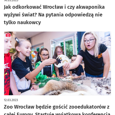
14.03.2023
Jak odkorkować Wrocław i czy akwaponika
wyżywi świat? Na pytania odpowiedzą nie
tylko naukowcy
artykuł z galerią zdjęć
12.03.2023
Zoo Wrocław będzie gościć zooedukatorów z
całej Europy. Startuje wyjątkowa konferencja