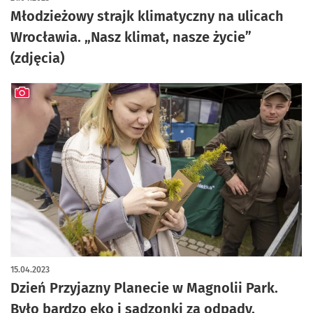
Młodzieżowy strajk klimatyczny na ulicach
Wrocławia. „Nasz klimat, nasze życie”
(zdjęcia)
artykuł z galerią zdjęć
15.04.2023
Dzień Przyjazny Planecie w Magnolii Park.
Było bardzo eko i sadzonki za odpady.