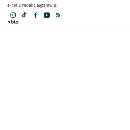
e-mail:
redakcja@araw.pl
Dla Mieszkańca
Poradnik Mieszkańca
Komunikacja
Budżet Wrocławia
Inwestycje
Nasz Wrocław
Kultura i rozrywka
Urząd
Sport
Akademicki Wrocław
Przedsiębiorczy Wrocław
Prezydent Wrocławia
Zielony Wrocław
Strategia Wrocław 2050
Wydarzenia we Wrocławiu
Wrocław Miasto Równości
Wrocław Rozmawia
Wrocłapki – zaadoptuj
przyjaciela!