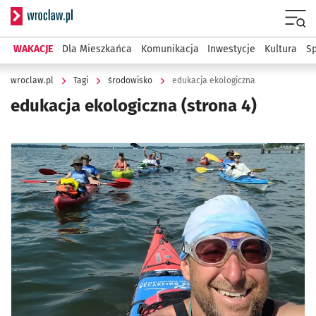
Serwis informacyjny wroclaw.pl
Menu
WAKACJE
Dla Mieszkańca
Komunikacja
Inwestycje
Kultura
Sp
wroclaw.pl
Tagi
środowisko
edukacja ekologiczna
edukacja ekologiczna
(strona 4)