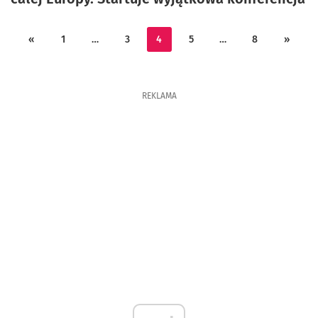
«
1
…
3
4
5
…
8
»
REKLAMA