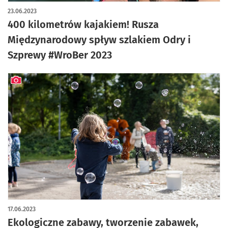
23.06.2023
400 kilometrów kajakiem! Rusza
Międzynarodowy spływ szlakiem Odry i
Szprewy #WroBer 2023
artykuł z galerią zdjęć
17.06.2023
Ekologiczne zabawy, tworzenie zabawek,