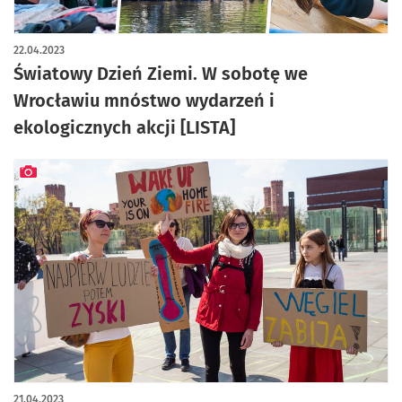
22.04.2023
Światowy Dzień Ziemi. W sobotę we
Wrocławiu mnóstwo wydarzeń i
ekologicznych akcji [LISTA]
artykuł z galerią zdjęć
21.04.2023