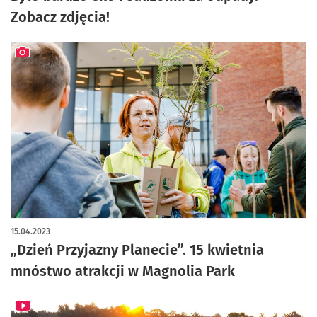
Zobacz zdjęcia!
artykuł z galerią zdjęć
15.04.2023
„Dzień Przyjazny Planecie”. 15 kwietnia
mnóstwo atrakcji w Magnolia Park