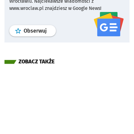
Wrocławiu.
Najciekawsze wiadomości z
www.wroclaw.pl znajdziesz w Google News!
profil
google news
serwisu wroclaw
Obserwuj
ZOBACZ TAKŻE