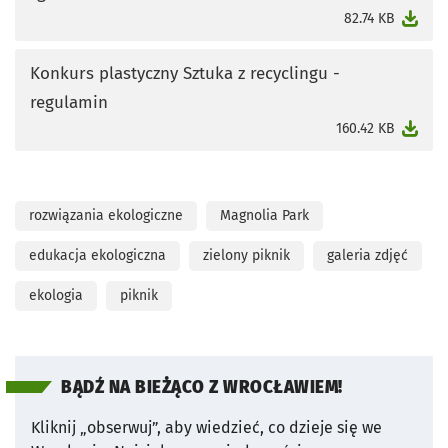
otworzy się w nowej karcie
82.74 KB
Konkurs plastyczny Sztuka z recyclingu -
regulamin
otworzy się w nowej karcie
160.42 KB
rozwiązania ekologiczne
Magnolia Park
edukacja ekologiczna
zielony piknik
galeria zdjęć
ekologia
piknik
BĄDŹ NA BIEŻĄCO Z WROCŁAWIEM!
Kliknij „obserwuj”, aby wiedzieć, co dzieje się we