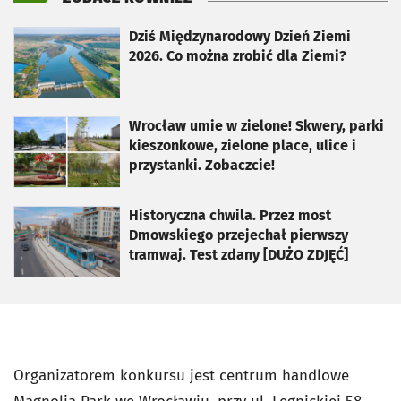
otworzy się w nowej karcie
Dziś Międzynarodowy Dzień Ziemi
2026. Co można zrobić dla Ziemi?
otworzy się w nowej karcie
Wrocław umie w zielone! Skwery, parki
kieszonkowe, zielone place, ulice i
przystanki. Zobaczcie!
otworzy się w nowej karcie
Historyczna chwila. Przez most
Dmowskiego przejechał pierwszy
tramwaj. Test zdany [DUŻO ZDJĘĆ]
Organizatorem konkursu jest centrum handlowe