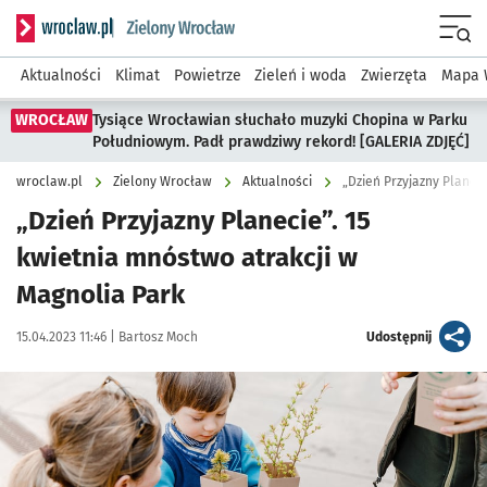
Serwis informacyjny wroclaw.pl podserwis: Środowisko we 
Menu
Aktualności
Klimat
Powietrze
Zieleń i woda
Zwierzęta
Mapa 
WROCŁAW
Tysiące Wrocławian słuchało muzyki Chopina w Parku
Południowym. Padł prawdziwy rekord! [GALERIA ZDJĘĆ]
wroclaw.pl
Zielony Wrocław
Aktualności
„Dzień Przyjazny Planeci
„Dzień Przyjazny Planecie”. 15
kwietnia mnóstwo atrakcji w
Magnolia Park
Data publikacji:
Autor:
artykuł
15.04.2023 11:46 |
Bartosz Moch
Udostępnij
Kliknij, aby zobaczyć galerię