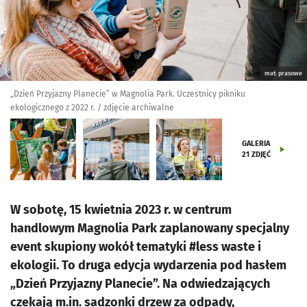
mat. prasowe
„Dzień Przyjazny Planecie” w Magnolia Park. Uczestnicy pikniku
ekologicznego z 2022 r. / zdjęcie archiwalne
GALERIA
21
ZDJĘĆ
W sobotę, 15 kwietnia 2023 r. w centrum
handlowym Magnolia Park zaplanowany specjalny
event skupiony wokół tematyki #less waste i
ekologii. To druga edycja wydarzenia pod hasłem
„Dzień Przyjazny Planecie”. Na odwiedzających
czekają m.in. sadzonki drzew za odpady,