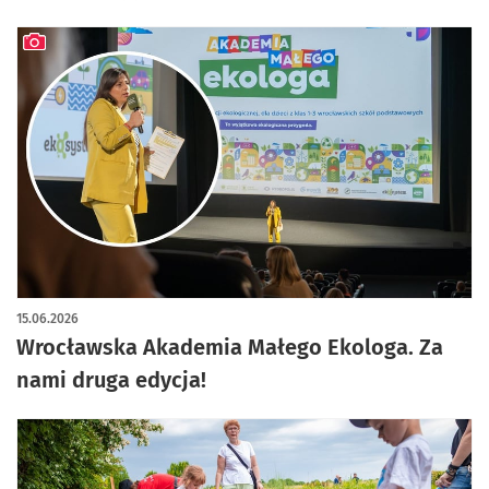
artykuł z galerią zdjęć
15.06.2026
Wrocławska Akademia Małego Ekologa. Za
nami druga edycja!