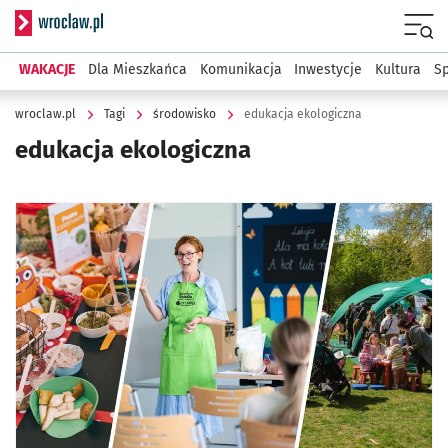
Serwis informacyjny wroclaw.pl
Menu
WAKACJE
Dla Mieszkańca
Komunikacja
Inwestycje
Kultura
Sp
wroclaw.pl
Tagi
środowisko
edukacja ekologiczna
edukacja ekologiczna