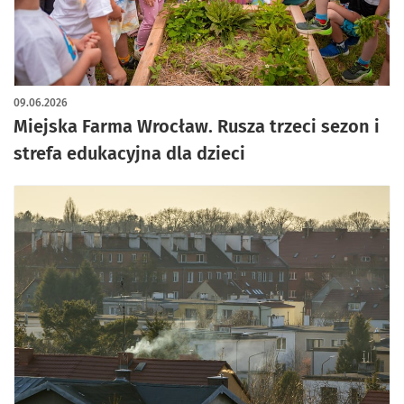
artykuł z galerią zdjęć
09.06.2026
Miejska Farma Wrocław. Rusza trzeci sezon i
strefa edukacyjna dla dzieci