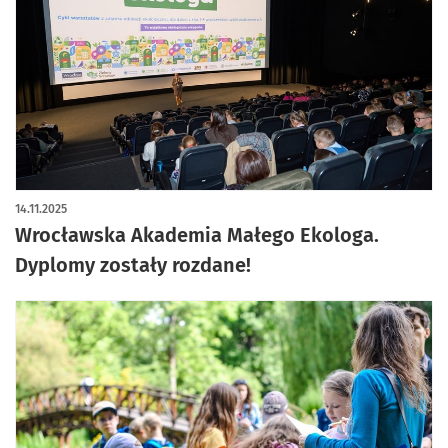
artykuł z galerią zdjęć
14.11.2025
Wrocławska Akademia Małego Ekologa.
Dyplomy zostały rozdane!