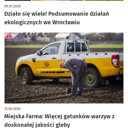
09.07.2026
Działo się wiele! Podsumowanie działań
ekologicznych we Wrocławiu
artykuł z galerią zdjęć
15.06.2026
Miejska Farma: Więcej gatunków warzyw z
doskonałej jakości gleby