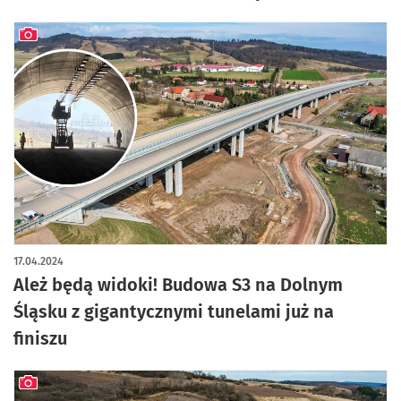
artykuł z galerią zdjęć
17.04.2024
Ależ będą widoki! Budowa S3 na Dolnym
Śląsku z gigantycznymi tunelami już na
finiszu