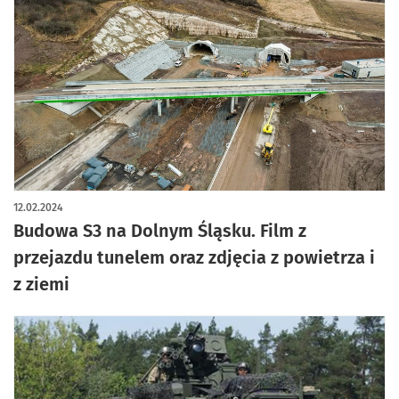
artykuł z galerią zdjęć
12.02.2024
Budowa S3 na Dolnym Śląsku. Film z
przejazdu tunelem oraz zdjęcia z powietrza i
z ziemi