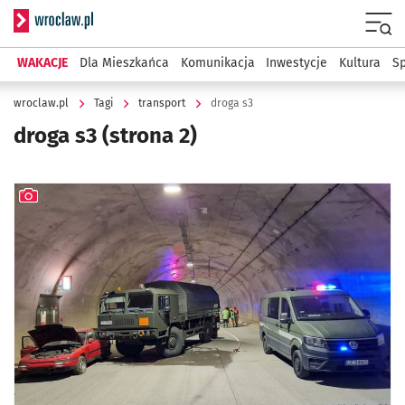
Serwis informacyjny wroclaw.pl
Menu
WAKACJE
Dla Mieszkańca
Komunikacja
Inwestycje
Kultura
Sp
wroclaw.pl
Tagi
transport
droga s3
droga s3
(strona 2)