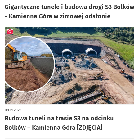
Gigantyczne tunele i budowa drogi S3 Bolków
- Kamienna Góra w zimowej odsłonie
artykuł z galerią zdjęć
08.11.2023
Budowa tuneli na trasie S3 na odcinku
Bolków – Kamienna Góra [ZDJĘCIA]