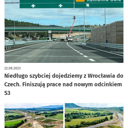
artykuł z galerią zdjęć
22.08.2023
Niedługo szybciej dojedziemy z Wrocławia do
Czech. Finiszują prace nad nowym odcinkiem
S3