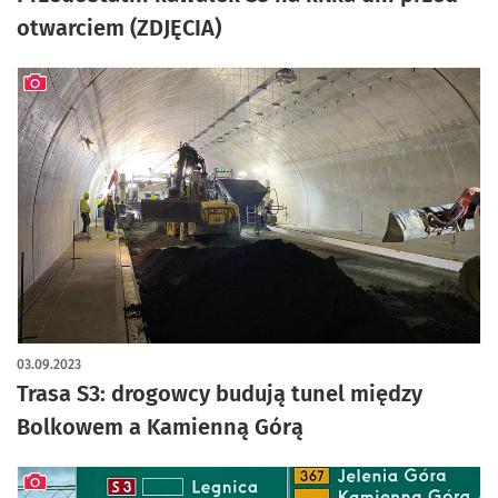
otwarciem (ZDJĘCIA)
artykuł z galerią zdjęć
03.09.2023
Trasa S3: drogowcy budują tunel między
Bolkowem a Kamienną Górą