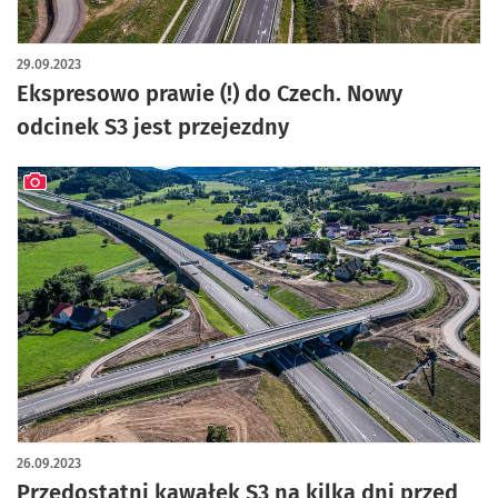
artykuł z galerią zdjęć
29.09.2023
Ekspresowo prawie (!) do Czech. Nowy
odcinek S3 jest przejezdny
artykuł z galerią zdjęć
26.09.2023
Przedostatni kawałek S3 na kilka dni przed