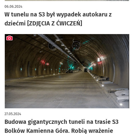
artykuł z galerią zdjęć
06.06.2024
W tunelu na S3 był wypadek autokaru z
dziećmi [ZDJĘCIA Z ĆWICZEŃ]
artykuł z galerią zdjęć
27.05.2024
Budowa gigantycznych tuneli na trasie S3
Bolków Kamienna Góra. Robią wrażenie