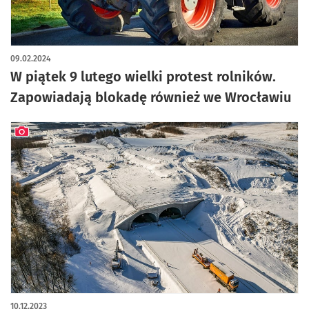
09.02.2024
W piątek 9 lutego wielki protest rolników.
Zapowiadają blokadę również we Wrocławiu
artykuł z galerią zdjęć
10.12.2023