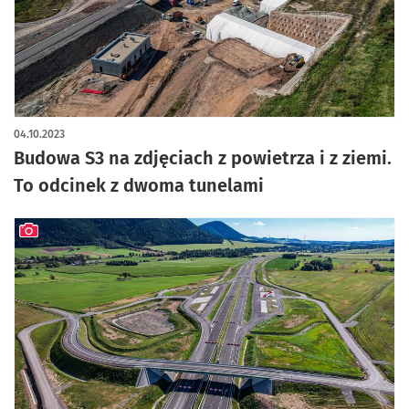
artykuł z galerią zdjęć
04.10.2023
Budowa S3 na zdjęciach z powietrza i z ziemi.
To odcinek z dwoma tunelami